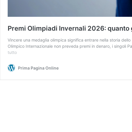
Premi Olimpiadi Invernali 2026: quanto 
Vincere una medaglia olimpica significa entrare nella storia del
Olimpico Internazionale non preveda premi in denaro, i singoli P
Premi
tutto
Olimpiadi
Invernali
Prima Pagina Online
2026:
quanto
guadagna
chi
vince
una
medaglia
tra
bonus
e