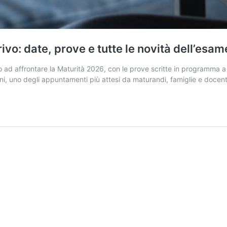
vo: date, prove e tutte le novità dell’esam
rano ad affrontare la Maturità 2026, con le prove scritte in programma
erni, uno degli appuntamenti più attesi da maturandi, famiglie e doce