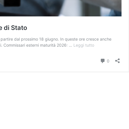
e di Stato
 a partire dal prossimo 18 giugno. In queste ore cresce anche
Maturità
nti. Commissari esterni maturità 2026: …
Leggi tutto
2026,
commissari
Commenti
0
esterni
in
arrivo:
date,
prove
e
tutte
le
novità
dell’esame
di