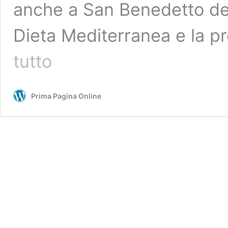
anche a San Benedetto de
Dieta Mediterranea e la p
Cibo
tutto
sano
e
prevenzione,
Prima Pagina Online
nelle
Marche
il
patto
tra
medici
e
agricoltori:
mercati
contadini
negli
ospedali
e