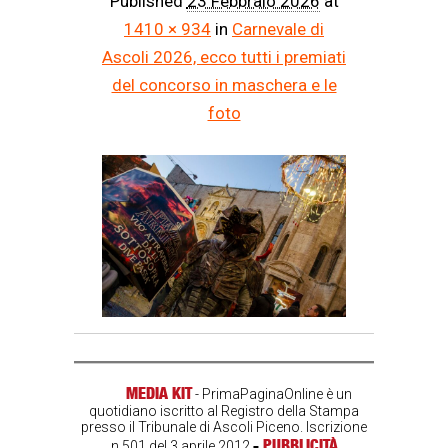
Published
23 Febbraio 2026
at
1410 × 934
in
Carnevale di
Ascoli 2026, ecco tutti i premiati
del concorso in maschera e le
foto
MEDIA KIT
- PrimaPaginaOnline è un
quotidiano iscritto al Registro della Stampa
presso il Tribunale di Ascoli Piceno. Iscrizione
-
PUBBLICITÀ
n.501 del 3 aprile 2012