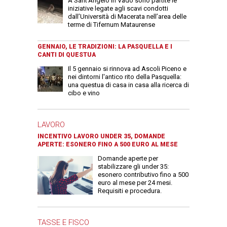
A Sant’Angelo in Vado sono partite le
iniziative legate agli scavi condotti
dall’Università di Macerata nell’area delle
terme di Tifernum Mataurense
GENNAIO, LE TRADIZIONI: LA PASQUELLA E I
CANTI DI QUESTUA
Il 5 gennaio si rinnova ad Ascoli Piceno e
nei dintorni l'antico rito della Pasquella:
una questua di casa in casa alla ricerca di
cibo e vino
LAVORO
INCENTIVO LAVORO UNDER 35, DOMANDE
APERTE: ESONERO FINO A 500 EURO AL MESE
Domande aperte per
stabilizzare gli under 35:
esonero contributivo fino a 500
euro al mese per 24 mesi.
Requisiti e procedura.
TASSE E FISCO