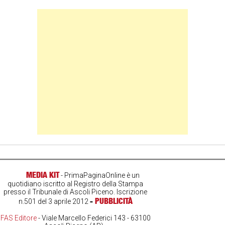
Banner Slice
MEDIA KIT
- PrimaPaginaOnline è un
quotidiano iscritto al Registro della Stampa
presso il Tribunale di Ascoli Piceno. Iscrizione
-
PUBBLICITÀ
n.501 del 3 aprile 2012
FAS Editore
- Viale Marcello Federici 143 - 63100