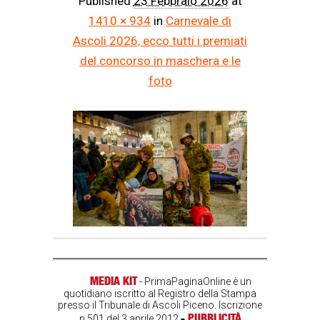
Published
23 Febbraio 2026
at
1410 × 934
in
Carnevale di
Ascoli 2026, ecco tutti i premiati
del concorso in maschera e le
foto
MEDIA KIT
- PrimaPaginaOnline è un
quotidiano iscritto al Registro della Stampa
presso il Tribunale di Ascoli Piceno. Iscrizione
-
PUBBLICITÀ
n.501 del 3 aprile 2012