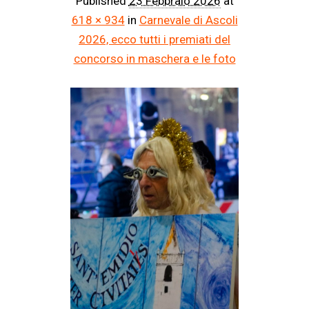
Published
23 Febbraio 2026
at
618 × 934
in
Carnevale di Ascoli
2026, ecco tutti i premiati del
concorso in maschera e le foto