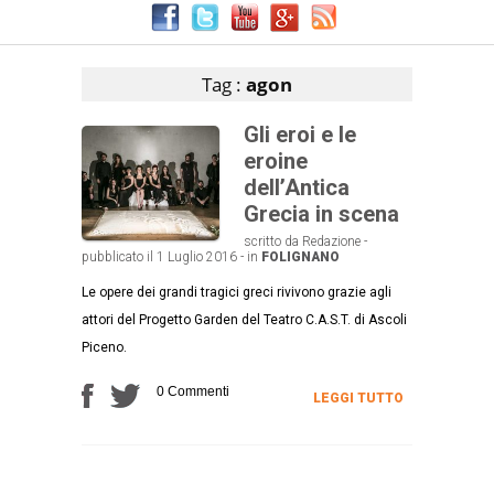
Articoli che contengono il tag selezionato
Tag :
agon
Gli eroi e le
eroine
dell’Antica
Grecia in scena
scritto da Redazione -
pubblicato il 1 Luglio 2016 - in
FOLIGNANO
Le opere dei grandi tragici greci rivivono grazie agli
attori del Progetto Garden del Teatro C.A.S.T. di Ascoli
Piceno.
0 Commenti
LEGGI TUTTO