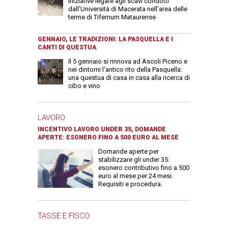
iniziative legate agli scavi condotti
dall’Università di Macerata nell’area delle
terme di Tifernum Mataurense
GENNAIO, LE TRADIZIONI: LA PASQUELLA E I
CANTI DI QUESTUA
Il 5 gennaio si rinnova ad Ascoli Piceno e
nei dintorni l'antico rito della Pasquella:
una questua di casa in casa alla ricerca di
cibo e vino
LAVORO
INCENTIVO LAVORO UNDER 35, DOMANDE
APERTE: ESONERO FINO A 500 EURO AL MESE
Domande aperte per
stabilizzare gli under 35:
esonero contributivo fino a 500
euro al mese per 24 mesi.
Requisiti e procedura.
TASSE E FISCO