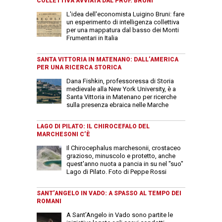
COLLETTIVA AVVIATA DAL PROF. BRUNI
L'idea dell'economista Luigino Bruni: fare
un esperimento di intelligenza collettiva
per una mappatura dal basso dei Monti
Frumentari in Italia
SANTA VITTORIA IN MATENANO: DALL’AMERICA
PER UNA RICERCA STORICA
Dana Fishkin, professoressa di Storia
medievale alla New York University, è a
Santa Vittoria in Matenano per ricerche
sulla presenza ebraica nelle Marche
LAGO DI PILATO: IL CHIROCEFALO DEL
MARCHESONI C’È
Il Chirocephalus marchesonii, crostaceo
grazioso, minuscolo e protetto, anche
quest'anno nuota a pancia in su nel "suo"
Lago di Pilato. Foto di Peppe Rossi
SANT’ANGELO IN VADO: A SPASSO AL TEMPO DEI
ROMANI
A Sant’Angelo in Vado sono partite le