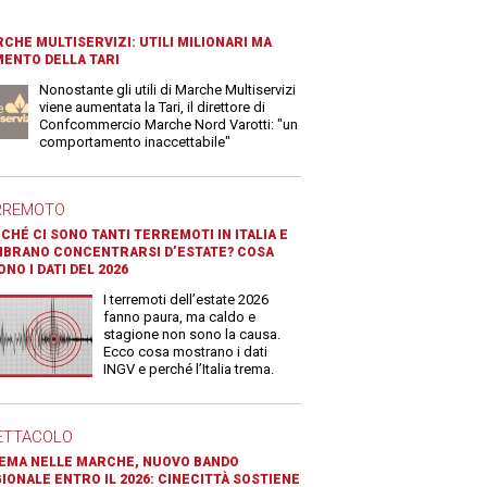
CHE MULTISERVIZI: UTILI MILIONARI MA
ENTO DELLA TARI
Nonostante gli utili di Marche Multiservizi
viene aumentata la Tari, il direttore di
Confcommercio Marche Nord Varotti: "un
comportamento inaccettabile"
RREMOTO
CHÉ CI SONO TANTI TERREMOTI IN ITALIA E
BRANO CONCENTRARSI D’ESTATE? COSA
ONO I DATI DEL 2026
I terremoti dell’estate 2026
fanno paura, ma caldo e
stagione non sono la causa.
Ecco cosa mostrano i dati
INGV e perché l’Italia trema.
ETTACOLO
EMA NELLE MARCHE, NUOVO BANDO
IONALE ENTRO IL 2026: CINECITTÀ SOSTIENE