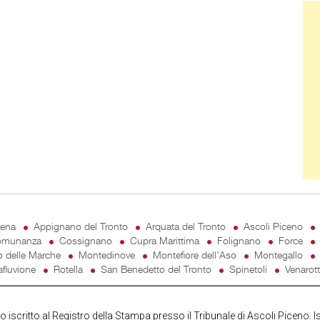
Ban
cena
Appignano del Tronto
Arquata del Tronto
Ascoli Piceno
munanza
Cossignano
Cupra Marittima
Folignano
Force
o delle Marche
Montedinove
Montefiore dell'Aso
Montegallo
fluvione
Rotella
San Benedetto del Tronto
Spinetoli
Venarot
iscritto al Registro della Stampa presso il Tribunale di Ascoli Piceno. I