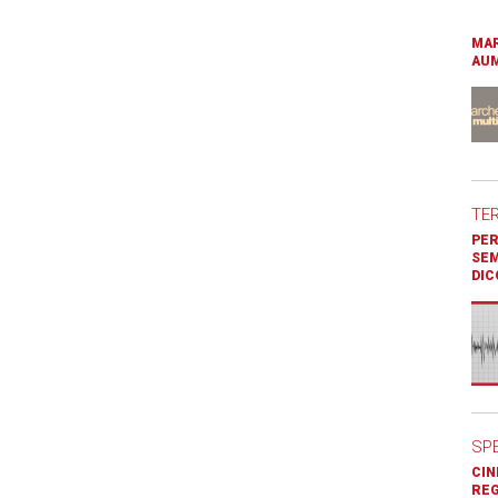
MAR
AUM
TE
PER
SEM
DIC
SP
CIN
REG