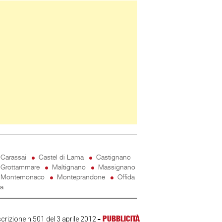
ner Slice
Carassai
Castel di Lama
Castignano
Grottammare
Maltignano
Massignano
Montemonaco
Monteprandone
Offida
ta
-
PUBBLICITÀ
scrizione n.501 del 3 aprile 2012