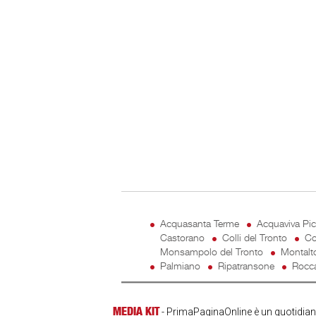
Acquasanta Terme
Acquaviva Pi
Castorano
Colli del Tronto
Co
Monsampolo del Tronto
Montalt
Palmiano
Ripatransone
Rocca
MEDIA KIT
- PrimaPaginaOnline è un quotidiano 