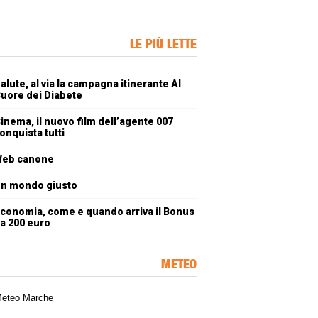
ner Slice
LE PIÙ LETTE
oli più letti
alute, al via la campagna itinerante Al
uore dei Diabete
inema, il nuovo film dell’agente 007
onquista tutti
eb canone
n mondo giusto
conomia, come e quando arriva il Bonus
a 200 euro
METEO
a meteorologica delle Marche