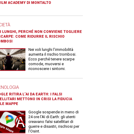
FILM ACADEMY DI MONTALTO
CIETÀ
I LUNGHI, PERCHÉ NON CONVIENE TOGLIERE
SCARPE: COME RIDURRE IL RISCHIO
OMBOSI
Nei voli lunghi l’immobilità
aumenta il rischio trombosi.
Ecco perché tenere scarpe
comode, muoversi e
riconoscere i sintomi.
CNOLOGIA
GLE RITIRA L’AI DA EARTH: I FALSI
ELLITARI METTONO IN CRISI LA FIDUCIA
LE MAPPE
Google sospende in meno di
24 ore l’AI di Earth: gli utenti
creavano falsi satellitari di
guerre e disastri, rischiosi per
l’Osint.