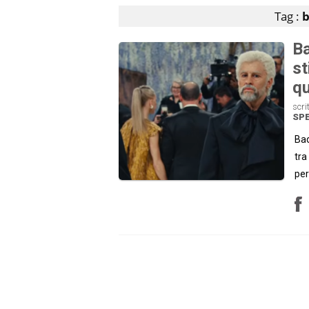
Tag :
b
Ba
st
qu
scri
SP
Bad
tra
per