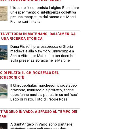
L'idea dell'economista Luigino Bruni: fare
un esperimento di intelligenza collettiva
per una mappatura dal basso dei Monti
Frumentari in Italia
TA VITTORIA IN MATENANO: DALL’AMERICA
 UNA RICERCA STORICA
Dana Fishkin, professoressa di Storia
medievale alla New York University, è a
Santa Vittoria in Matenano per ricerche
sulla presenza ebraica nelle Marche
O DI PILATO: IL CHIROCEFALO DEL
CHESONI C’È
Il Chirocephalus marchesonii, crostaceo
grazioso, minuscolo e protetto, anche
quest'anno nuota a pancia in su nel "suo"
Lago di Pilato. Foto di Peppe Rossi
T’ANGELO IN VADO: A SPASSO AL TEMPO DEI
MANI
A Sant’Angelo in Vado sono partite le
iniziative legate agli scavi condotti