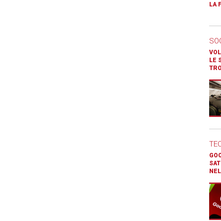
LA 
SO
VOL
LE 
TR
TE
GOO
SAT
NEL