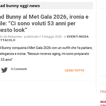
ad bunny oggi news
d Bunny al Met Gala 2026, ironia e
ile: “Ci sono voluti 53 anni per
esto look”
tto da Redazione - pubblicato il 5 Maggio 2026 - in
EVENTI
MODA
ETTACOLO
 Bunny conquista il Met Gala 2026 con un outfit che fa parlare,
 eleganza e ironia: “Nessun reverse aging, mi sono preparato
 53 anni”
0 Commenti
LEGGI TUTTO
Ban
FR
MON
COL