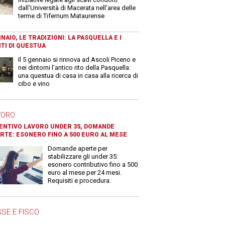
dall’Università di Macerata nell’area delle
terme di Tifernum Mataurense
NAIO, LE TRADIZIONI: LA PASQUELLA E I
TI DI QUESTUA
Il 5 gennaio si rinnova ad Ascoli Piceno e
nei dintorni l'antico rito della Pasquella:
una questua di casa in casa alla ricerca di
cibo e vino
VORO
ENTIVO LAVORO UNDER 35, DOMANDE
RTE: ESONERO FINO A 500 EURO AL MESE
Domande aperte per
stabilizzare gli under 35:
esonero contributivo fino a 500
euro al mese per 24 mesi.
Requisiti e procedura.
SE E FISCO