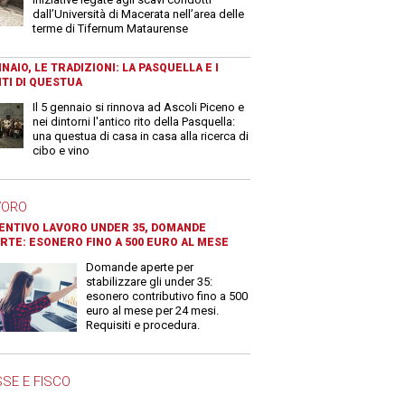
dall’Università di Macerata nell’area delle
terme di Tifernum Mataurense
NAIO, LE TRADIZIONI: LA PASQUELLA E I
TI DI QUESTUA
Il 5 gennaio si rinnova ad Ascoli Piceno e
nei dintorni l'antico rito della Pasquella:
una questua di casa in casa alla ricerca di
cibo e vino
VORO
ENTIVO LAVORO UNDER 35, DOMANDE
RTE: ESONERO FINO A 500 EURO AL MESE
Domande aperte per
stabilizzare gli under 35:
esonero contributivo fino a 500
euro al mese per 24 mesi.
Requisiti e procedura.
SE E FISCO