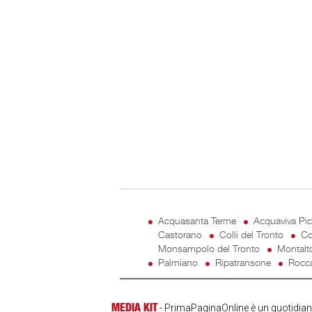
Acquasanta Terme
Acquaviva Pi
Castorano
Colli del Tronto
Co
Monsampolo del Tronto
Montalt
Palmiano
Ripatransone
Rocca
MEDIA KIT
- PrimaPaginaOnline è un quotidiano 