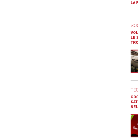
LA 
SO
VOL
LE 
TR
TE
GOO
SAT
NEL