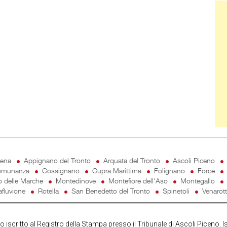
Ban
cena
Appignano del Tronto
Arquata del Tronto
Ascoli Piceno
munanza
Cossignano
Cupra Marittima
Folignano
Force
o delle Marche
Montedinove
Montefiore dell'Aso
Montegallo
fluvione
Rotella
San Benedetto del Tronto
Spinetoli
Venarot
iscritto al Registro della Stampa presso il Tribunale di Ascoli Piceno. I