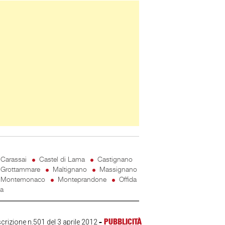
ner Slice
Carassai
Castel di Lama
Castignano
Grottammare
Maltignano
Massignano
Montemonaco
Monteprandone
Offida
ta
-
PUBBLICITÀ
scrizione n.501 del 3 aprile 2012