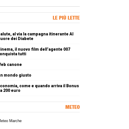
ner Slice
LE PIÙ LETTE
oli più letti
alute, al via la campagna itinerante Al
uore dei Diabete
inema, il nuovo film dell’agente 007
onquista tutti
eb canone
n mondo giusto
conomia, come e quando arriva il Bonus
a 200 euro
METEO
a meteorologica delle Marche