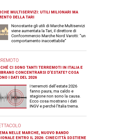
CHE MULTISERVIZI: UTILI MILIONARI MA
ENTO DELLA TARI
Nonostante gli utili di Marche Multiservizi
viene aumentata la Tari, il direttore di
Confcommercio Marche Nord Varotti: "un
comportamento inaccettabile"
RREMOTO
CHÉ CI SONO TANTI TERREMOTI IN ITALIA E
BRANO CONCENTRARSI D’ESTATE? COSA
ONO I DATI DEL 2026
I terremoti dell’estate 2026
fanno paura, ma caldo e
stagione non sono la causa.
Ecco cosa mostrano i dati
INGV e perché l’Italia trema.
ETTACOLO
EMA NELLE MARCHE, NUOVO BANDO
IONALE ENTRO IL 2026: CINECITTÀ SOSTIENE