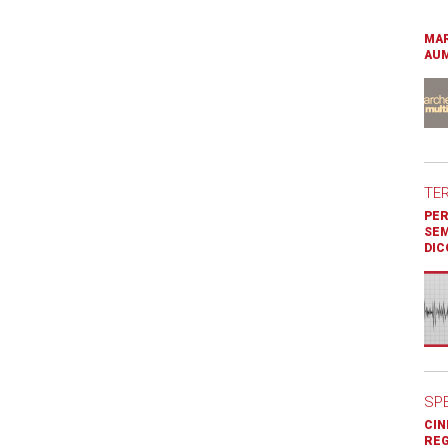
MAR
AUM
TE
PER
SEM
DIC
SP
CIN
REG