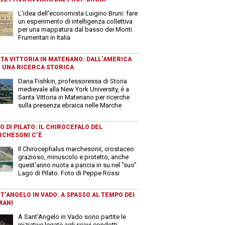
L'idea dell'economista Luigino Bruni: fare
un esperimento di intelligenza collettiva
per una mappatura dal basso dei Monti
Frumentari in Italia
TA VITTORIA IN MATENANO: DALL’AMERICA
 UNA RICERCA STORICA
Dana Fishkin, professoressa di Storia
medievale alla New York University, è a
Santa Vittoria in Matenano per ricerche
sulla presenza ebraica nelle Marche
O DI PILATO: IL CHIROCEFALO DEL
CHESONI C’È
Il Chirocephalus marchesonii, crostaceo
grazioso, minuscolo e protetto, anche
quest'anno nuota a pancia in su nel "suo"
Lago di Pilato. Foto di Peppe Rossi
T’ANGELO IN VADO: A SPASSO AL TEMPO DEI
MANI
A Sant’Angelo in Vado sono partite le
iniziative legate agli scavi condotti