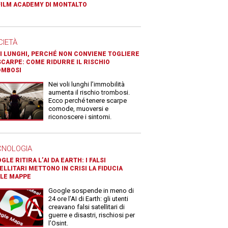
FILM ACADEMY DI MONTALTO
CIETÀ
I LUNGHI, PERCHÉ NON CONVIENE TOGLIERE
SCARPE: COME RIDURRE IL RISCHIO
OMBOSI
Nei voli lunghi l’immobilità
aumenta il rischio trombosi.
Ecco perché tenere scarpe
comode, muoversi e
riconoscere i sintomi.
CNOLOGIA
GLE RITIRA L’AI DA EARTH: I FALSI
ELLITARI METTONO IN CRISI LA FIDUCIA
LE MAPPE
Google sospende in meno di
24 ore l’AI di Earth: gli utenti
creavano falsi satellitari di
guerre e disastri, rischiosi per
l’Osint.