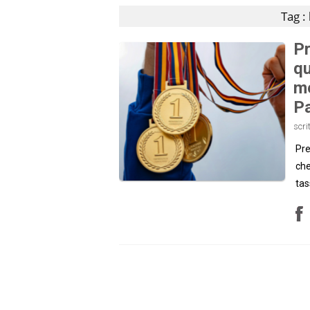
Tag :
Pr
qu
me
Pa
scri
Pre
che
tas