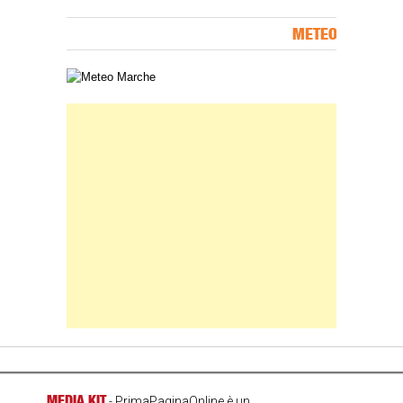
METEO
Carta meteorologica delle Marche
Banner Slice
MEDIA KIT
- PrimaPaginaOnline è un