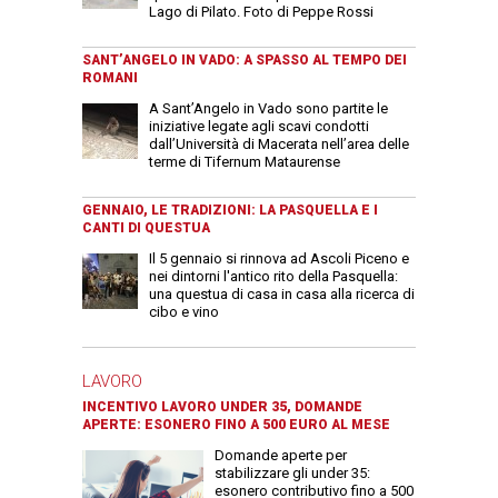
Lago di Pilato. Foto di Peppe Rossi
SANT’ANGELO IN VADO: A SPASSO AL TEMPO DEI
ROMANI
A Sant’Angelo in Vado sono partite le
iniziative legate agli scavi condotti
dall’Università di Macerata nell’area delle
terme di Tifernum Mataurense
GENNAIO, LE TRADIZIONI: LA PASQUELLA E I
CANTI DI QUESTUA
Il 5 gennaio si rinnova ad Ascoli Piceno e
nei dintorni l'antico rito della Pasquella:
una questua di casa in casa alla ricerca di
cibo e vino
LAVORO
INCENTIVO LAVORO UNDER 35, DOMANDE
APERTE: ESONERO FINO A 500 EURO AL MESE
Domande aperte per
stabilizzare gli under 35:
esonero contributivo fino a 500