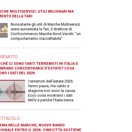
CHE MULTISERVIZI: UTILI MILIONARI MA
ENTO DELLA TARI
Nonostante gli utili di Marche Multiservizi
viene aumentata la Tari, il direttore di
Confcommercio Marche Nord Varotti: "un
comportamento inaccettabile"
RREMOTO
CHÉ CI SONO TANTI TERREMOTI IN ITALIA E
BRANO CONCENTRARSI D’ESTATE? COSA
ONO I DATI DEL 2026
I terremoti dell’estate 2026
fanno paura, ma caldo e
stagione non sono la causa.
Ecco cosa mostrano i dati
INGV e perché l’Italia trema.
ETTACOLO
EMA NELLE MARCHE, NUOVO BANDO
IONALE ENTRO IL 2026: CINECITTÀ SOSTIENE