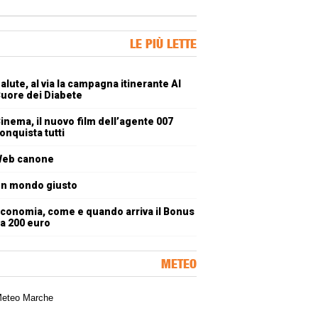
ner Slice
LE PIÙ LETTE
oli più letti
alute, al via la campagna itinerante Al
uore dei Diabete
inema, il nuovo film dell’agente 007
onquista tutti
eb canone
n mondo giusto
conomia, come e quando arriva il Bonus
a 200 euro
METEO
a meteorologica delle Marche