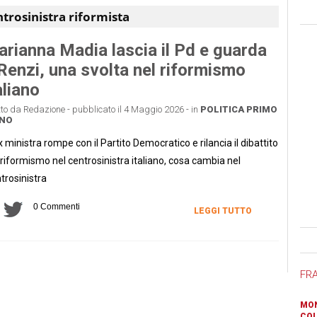
trosinistra riformista
rianna Madia lascia il Pd e guarda
Renzi, una svolta nel riformismo
aliano
tto da Redazione - pubblicato il 4 Maggio 2026 - in
POLITICA
PRIMO
ANO
x ministra rompe con il Partito Democratico e rilancia il dibattito
 riformismo nel centrosinistra italiano, cosa cambia nel
trosinistra
0 Commenti
LEGGI TUTTO
Ban
FR
MON
COL