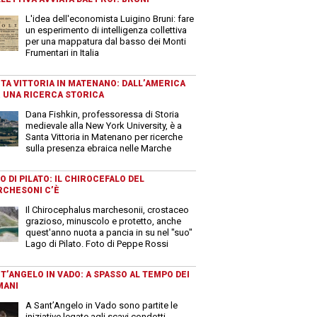
L'idea dell'economista Luigino Bruni: fare
un esperimento di intelligenza collettiva
per una mappatura dal basso dei Monti
Frumentari in Italia
TA VITTORIA IN MATENANO: DALL’AMERICA
 UNA RICERCA STORICA
Dana Fishkin, professoressa di Storia
medievale alla New York University, è a
Santa Vittoria in Matenano per ricerche
sulla presenza ebraica nelle Marche
O DI PILATO: IL CHIROCEFALO DEL
CHESONI C’È
Il Chirocephalus marchesonii, crostaceo
grazioso, minuscolo e protetto, anche
quest'anno nuota a pancia in su nel "suo"
Lago di Pilato. Foto di Peppe Rossi
T’ANGELO IN VADO: A SPASSO AL TEMPO DEI
MANI
A Sant’Angelo in Vado sono partite le
iniziative legate agli scavi condotti