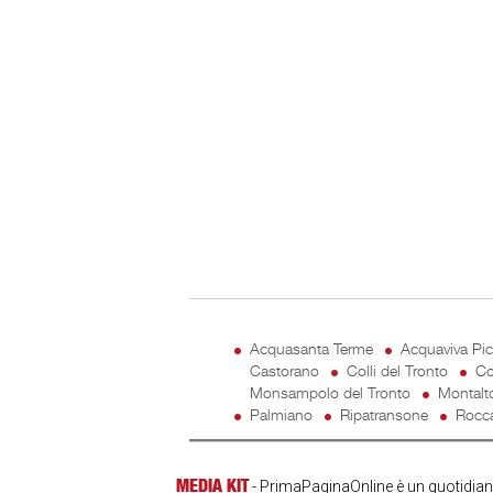
Acquasanta Terme
Acquaviva Pi
Castorano
Colli del Tronto
Co
Monsampolo del Tronto
Montalt
Palmiano
Ripatransone
Rocca
MEDIA KIT
- PrimaPaginaOnline è un quotidiano 