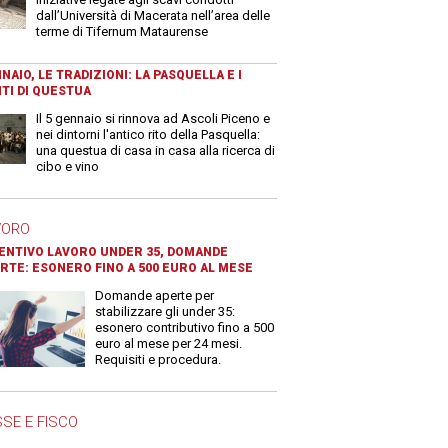
dall’Università di Macerata nell’area delle
terme di Tifernum Mataurense
NAIO, LE TRADIZIONI: LA PASQUELLA E I
TI DI QUESTUA
Il 5 gennaio si rinnova ad Ascoli Piceno e
nei dintorni l'antico rito della Pasquella:
una questua di casa in casa alla ricerca di
cibo e vino
VORO
ENTIVO LAVORO UNDER 35, DOMANDE
RTE: ESONERO FINO A 500 EURO AL MESE
Domande aperte per
stabilizzare gli under 35:
esonero contributivo fino a 500
euro al mese per 24 mesi.
Requisiti e procedura.
SE E FISCO