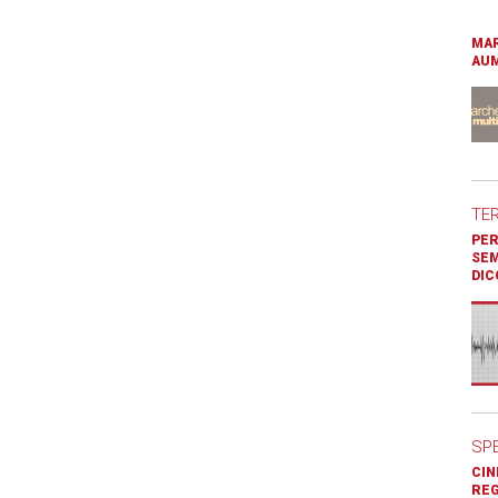
MAR
AUM
TE
PER
SEM
DIC
SP
CIN
REG