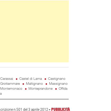
ner Slice
Carassai
Castel di Lama
Castignano
Grottammare
Maltignano
Massignano
Montemonaco
Monteprandone
Offida
ta
-
PUBBLICITÀ
scrizione n.501 del 3 aprile 2012