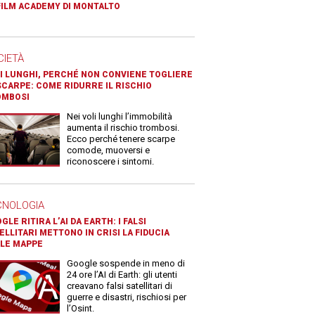
FILM ACADEMY DI MONTALTO
CIETÀ
I LUNGHI, PERCHÉ NON CONVIENE TOGLIERE
SCARPE: COME RIDURRE IL RISCHIO
OMBOSI
Nei voli lunghi l’immobilità
aumenta il rischio trombosi.
Ecco perché tenere scarpe
comode, muoversi e
riconoscere i sintomi.
CNOLOGIA
GLE RITIRA L’AI DA EARTH: I FALSI
ELLITARI METTONO IN CRISI LA FIDUCIA
LE MAPPE
Google sospende in meno di
24 ore l’AI di Earth: gli utenti
creavano falsi satellitari di
guerre e disastri, rischiosi per
l’Osint.