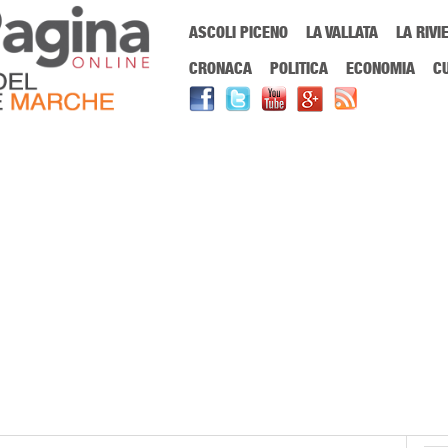
Menu Principale
ASCOLI PICENO
LA VALLATA
LA RIVI
Sei in:
PrimaPaginaOnline.it
Home
»
centrosinistra riformista
CRONACA
POLITICA
ECONOMIA
C