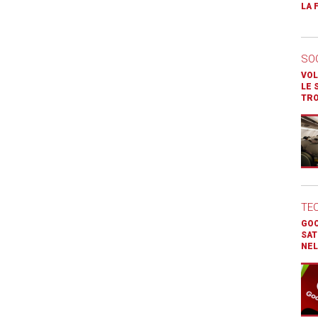
LA 
SO
VOL
LE 
TR
TE
GOO
SAT
NEL