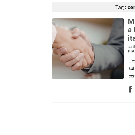
Tag :
cen
Ma
a 
it
scri
PI
L’e
sul
cen