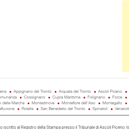
Ban
cena
Appignano del Tronto
Arquata del Tronto
Ascoli Piceno
munanza
Cossignano
Cupra Marittima
Folignano
Force
o delle Marche
Montedinove
Montefiore dell'Aso
Montegallo
fluvione
Rotella
San Benedetto del Tronto
Spinetoli
Venarot
iscritto al Registro della Stampa presso il Tribunale di Ascoli Piceno. I