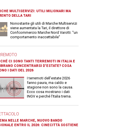
CHE MULTISERVIZI: UTILI MILIONARI MA
ENTO DELLA TARI
Nonostante gli utili di Marche Multiservizi
viene aumentata la Tari, il direttore di
Confcommercio Marche Nord Varotti: "un
comportamento inaccettabile"
RREMOTO
CHÉ CI SONO TANTI TERREMOTI IN ITALIA E
BRANO CONCENTRARSI D’ESTATE? COSA
ONO I DATI DEL 2026
I terremoti dell’estate 2026
fanno paura, ma caldo e
stagione non sono la causa.
Ecco cosa mostrano i dati
INGV e perché l’Italia trema.
ETTACOLO
EMA NELLE MARCHE, NUOVO BANDO
IONALE ENTRO IL 2026: CINECITTÀ SOSTIENE