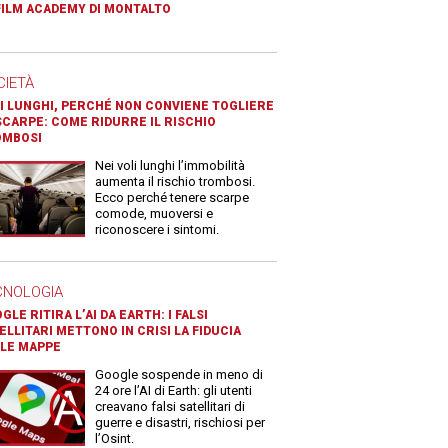
FILM ACADEMY DI MONTALTO
CIETÀ
I LUNGHI, PERCHÉ NON CONVIENE TOGLIERE
SCARPE: COME RIDURRE IL RISCHIO
OMBOSI
Nei voli lunghi l’immobilità
aumenta il rischio trombosi.
Ecco perché tenere scarpe
comode, muoversi e
riconoscere i sintomi.
CNOLOGIA
GLE RITIRA L’AI DA EARTH: I FALSI
ELLITARI METTONO IN CRISI LA FIDUCIA
LE MAPPE
Google sospende in meno di
24 ore l’AI di Earth: gli utenti
creavano falsi satellitari di
guerre e disastri, rischiosi per
l’Osint.