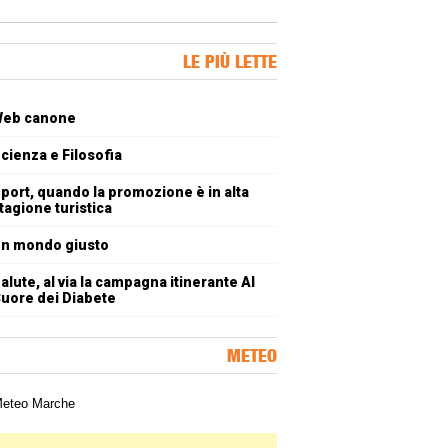
ner Slice
LE PIÙ LETTE
oli più letti
eb canone
cienza e Filosofia
port, quando la promozione è in alta
tagione turistica
n mondo giusto
alute, al via la campagna itinerante Al
uore dei Diabete
METEO
a meteorologica delle Marche
ner Slice