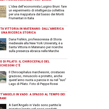
L'idea dell'economista Luigino Bruni: fare
un esperimento di intelligenza collettiva
per una mappatura dal basso dei Monti
Frumentari in Italia
TA VITTORIA IN MATENANO: DALL’AMERICA
 UNA RICERCA STORICA
Dana Fishkin, professoressa di Storia
medievale alla New York University, è a
Santa Vittoria in Matenano per ricerche
sulla presenza ebraica nelle Marche
O DI PILATO: IL CHIROCEFALO DEL
CHESONI C’È
Il Chirocephalus marchesonii, crostaceo
grazioso, minuscolo e protetto, anche
quest'anno nuota a pancia in su nel "suo"
Lago di Pilato. Foto di Peppe Rossi
T’ANGELO IN VADO: A SPASSO AL TEMPO DEI
MANI
A Sant’Angelo in Vado sono partite le
iniziative legate agli scavi condotti