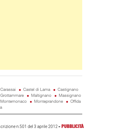
Carassai
Castel di Lama
Castignano
Grottammare
Maltignano
Massignano
Montemonaco
Monteprandone
Offida
ta
-
PUBBLICITÀ
scrizione n.501 del 3 aprile 2012