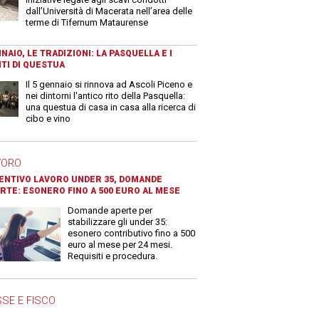
dall’Università di Macerata nell’area delle
terme di Tifernum Mataurense
NAIO, LE TRADIZIONI: LA PASQUELLA E I
TI DI QUESTUA
Il 5 gennaio si rinnova ad Ascoli Piceno e
nei dintorni l'antico rito della Pasquella:
una questua di casa in casa alla ricerca di
cibo e vino
VORO
ENTIVO LAVORO UNDER 35, DOMANDE
RTE: ESONERO FINO A 500 EURO AL MESE
Domande aperte per
stabilizzare gli under 35:
esonero contributivo fino a 500
euro al mese per 24 mesi.
Requisiti e procedura.
SE E FISCO