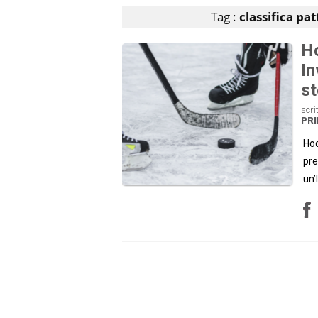
Tag :
classifica pa
Ho
In
st
scri
PRI
Hoc
pre
un’