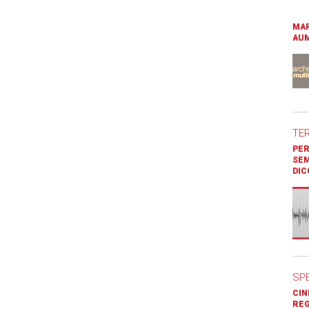
MAR
AUM
TE
PER
SEM
DIC
SP
CIN
REG