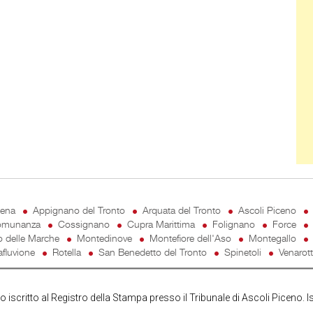
cena
Appignano del Tronto
Arquata del Tronto
Ascoli Piceno
munanza
Cossignano
Cupra Marittima
Folignano
Force
o delle Marche
Montedinove
Montefiore dell'Aso
Montegallo
fluvione
Rotella
San Benedetto del Tronto
Spinetoli
Venarot
iscritto al Registro della Stampa presso il Tribunale di Ascoli Piceno. I