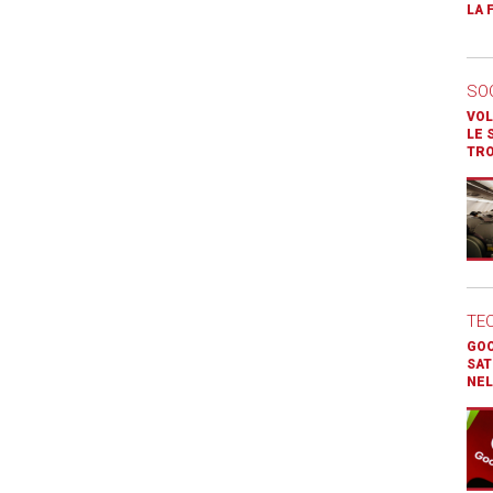
LA 
SO
VOL
LE 
TR
TE
GOO
SAT
NEL