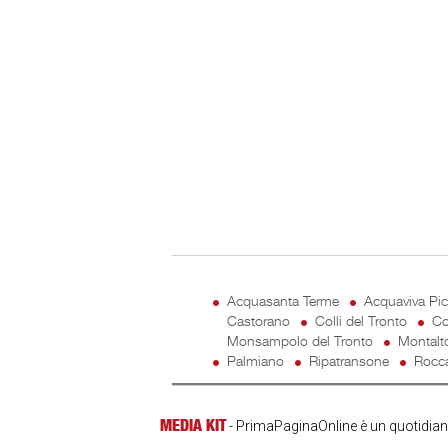
Acquasanta Terme
Acquaviva Pi
Castorano
Colli del Tronto
Co
Monsampolo del Tronto
Montalt
Palmiano
Ripatransone
Rocca
MEDIA KIT
- PrimaPaginaOnline è un quotidiano 