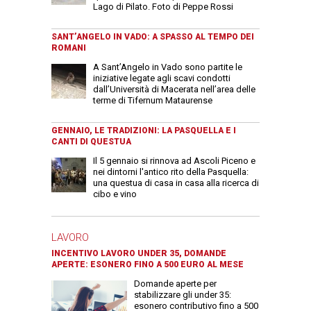
Lago di Pilato. Foto di Peppe Rossi
SANT’ANGELO IN VADO: A SPASSO AL TEMPO DEI
ROMANI
A Sant’Angelo in Vado sono partite le
iniziative legate agli scavi condotti
dall’Università di Macerata nell’area delle
terme di Tifernum Mataurense
GENNAIO, LE TRADIZIONI: LA PASQUELLA E I
CANTI DI QUESTUA
Il 5 gennaio si rinnova ad Ascoli Piceno e
nei dintorni l'antico rito della Pasquella:
una questua di casa in casa alla ricerca di
cibo e vino
LAVORO
INCENTIVO LAVORO UNDER 35, DOMANDE
APERTE: ESONERO FINO A 500 EURO AL MESE
Domande aperte per
stabilizzare gli under 35:
esonero contributivo fino a 500