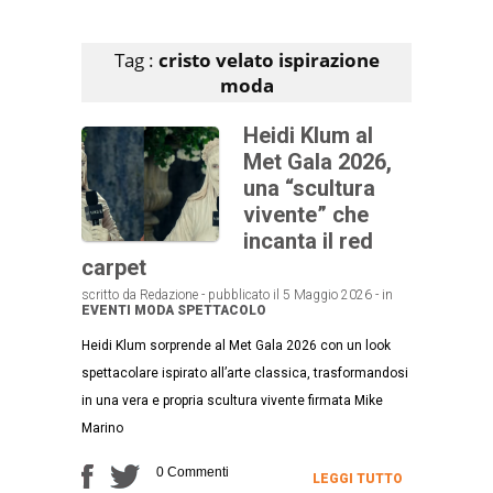
Articoli che contengono il tag selezionato
Tag :
cristo velato ispirazione
moda
Heidi Klum al
Met Gala 2026,
una “scultura
vivente” che
incanta il red
carpet
scritto da Redazione - pubblicato il 5 Maggio 2026 - in
EVENTI
MODA
SPETTACOLO
Heidi Klum sorprende al Met Gala 2026 con un look
spettacolare ispirato all’arte classica, trasformandosi
in una vera e propria scultura vivente firmata Mike
Marino
0 Commenti
LEGGI TUTTO