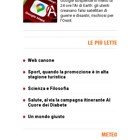
Google sospende in meno di
24 ore l’AI di Earth: gli utenti
creavano falsi satellitari di
guerre e disastri, rischiosi per
l’Osint.
Banner Slice
LE PIÙ LETTE
Articoli più letti
Web canone
Sport, quando la promozione è in alta
stagione turistica
Scienza e Filosofia
Salute, al via la campagna itinerante Al
Cuore dei Diabete
Un mondo giusto
METEO