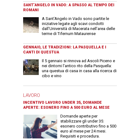
SANT’ANGELO IN VADO: A SPASSO AL TEMPO DEI
ROMANI
A Sant’Angelo in Vado sono partite le
iniziative legate agli scavi condotti
dall’Università di Macerata nell’area delle
terme di Tifernum Mataurense
GENNAIO, LE TRADIZIONI: LA PASQUELLA E I
CANTI DI QUESTUA
Il 5 gennaio si rinnova ad Ascoli Piceno e
nei dintorni l'antico rito della Pasquella:
una questua di casa in casa alla ricerca di
cibo e vino
LAVORO
INCENTIVO LAVORO UNDER 35, DOMANDE
APERTE: ESONERO FINO A 500 EURO AL MESE
Domande aperte per
stabilizzare gli under 35:
esonero contributivo fino a 500
euro al mese per 24 mesi.
Requisiti e procedura.