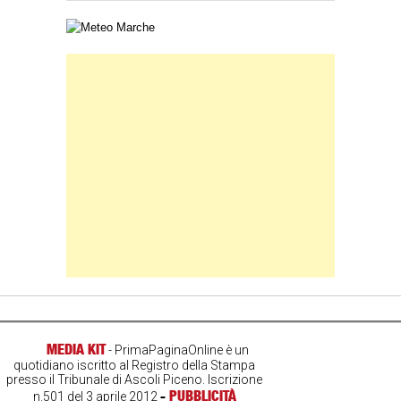
Carta meteorologica delle Marche
Banner Slice
MEDIA KIT
- PrimaPaginaOnline è un
quotidiano iscritto al Registro della Stampa
presso il Tribunale di Ascoli Piceno. Iscrizione
-
PUBBLICITÀ
n.501 del 3 aprile 2012