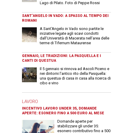
Lago di Pilato. Foto di Peppe Rossi
SANT’ANGELO IN VADO: A SPASSO AL TEMPO DEI
ROMANI
A Sant’Angelo in Vado sono partite le
iniziative legate agli scavi condotti
dall’Università di Macerata nell’area delle
terme di Tifernum Mataurense
GENNAIO, LE TRADIZIONI: LA PASQUELLA E I
CANTI DI QUESTUA
Il 5 gennaio si rinnova ad Ascoli Piceno e
nei dintorni l'antico rito della Pasquella:
una questua di casa in casa alla ricerca di
cibo e vino
LAVORO
INCENTIVO LAVORO UNDER 35, DOMANDE
APERTE: ESONERO FINO A 500 EURO AL MESE
Domande aperte per
stabilizzare gli under 35:
esonero contributivo fino a 500