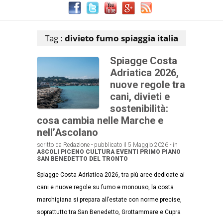
Articoli che contengono il tag selezionato
Tag :
divieto fumo spiaggia italia
Spiagge Costa
Adriatica 2026,
nuove regole tra
cani, divieti e
sostenibilità:
cosa cambia nelle Marche e
nell’Ascolano
scritto da Redazione - pubblicato il 5 Maggio 2026 - in
ASCOLI PICENO
CULTURA
EVENTI
PRIMO PIANO
SAN BENEDETTO DEL TRONTO
Spiagge Costa Adriatica 2026, tra più aree dedicate ai
cani e nuove regole su fumo e monouso, la costa
marchigiana si prepara all’estate con norme precise,
soprattutto tra San Benedetto, Grottammare e Cupra