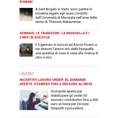
ROMANI
A Sant’Angelo in Vado sono partite le
iniziative legate agli scavi condotti
dall’Università di Macerata nell’area delle
terme di Tifernum Mataurense
GENNAIO, LE TRADIZIONI: LA PASQUELLA E I
CANTI DI QUESTUA
Il 5 gennaio si rinnova ad Ascoli Piceno e
nei dintorni l'antico rito della Pasquella:
una questua di casa in casa alla ricerca di
cibo e vino
LAVORO
INCENTIVO LAVORO UNDER 35, DOMANDE
APERTE: ESONERO FINO A 500 EURO AL MESE
Domande aperte per
stabilizzare gli under 35:
esonero contributivo fino a 500
euro al mese per 24 mesi.
Requisiti e procedura.