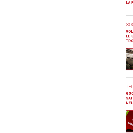
LA 
SO
VOL
LE 
TR
TE
GOO
SAT
NEL