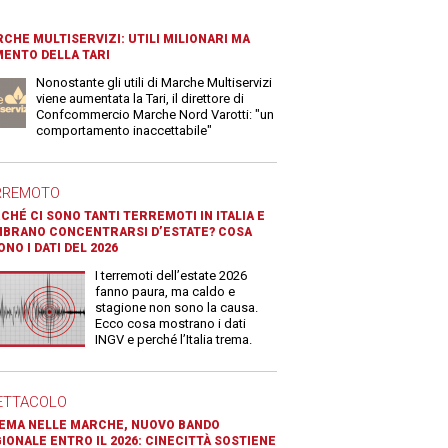
CHE MULTISERVIZI: UTILI MILIONARI MA
ENTO DELLA TARI
Nonostante gli utili di Marche Multiservizi
viene aumentata la Tari, il direttore di
Confcommercio Marche Nord Varotti: "un
comportamento inaccettabile"
RREMOTO
CHÉ CI SONO TANTI TERREMOTI IN ITALIA E
BRANO CONCENTRARSI D’ESTATE? COSA
ONO I DATI DEL 2026
I terremoti dell’estate 2026
fanno paura, ma caldo e
stagione non sono la causa.
Ecco cosa mostrano i dati
INGV e perché l’Italia trema.
ETTACOLO
EMA NELLE MARCHE, NUOVO BANDO
IONALE ENTRO IL 2026: CINECITTÀ SOSTIENE