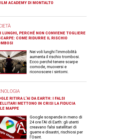
FILM ACADEMY DI MONTALTO
CIETÀ
I LUNGHI, PERCHÉ NON CONVIENE TOGLIERE
SCARPE: COME RIDURRE IL RISCHIO
OMBOSI
Nei voli lunghi l’immobilità
aumenta il rischio trombosi.
Ecco perché tenere scarpe
comode, muoversi e
riconoscere i sintomi.
CNOLOGIA
GLE RITIRA L’AI DA EARTH: I FALSI
ELLITARI METTONO IN CRISI LA FIDUCIA
LE MAPPE
Google sospende in meno di
24 ore l’AI di Earth: gli utenti
creavano falsi satellitari di
guerre e disastri, rischiosi per
l’Osint.