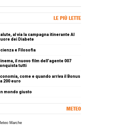
ner Slice
LE PIÙ LETTE
oli più letti
alute, al via la campagna itinerante Al
uore dei Diabete
cienza e Filosofia
inema, il nuovo film dell’agente 007
onquista tutti
conomia, come e quando arriva il Bonus
a 200 euro
n mondo giusto
METEO
a meteorologica delle Marche