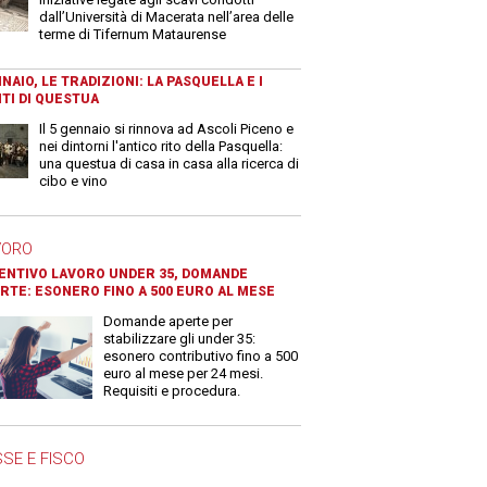
dall’Università di Macerata nell’area delle
terme di Tifernum Mataurense
NAIO, LE TRADIZIONI: LA PASQUELLA E I
TI DI QUESTUA
Il 5 gennaio si rinnova ad Ascoli Piceno e
nei dintorni l'antico rito della Pasquella:
una questua di casa in casa alla ricerca di
cibo e vino
VORO
ENTIVO LAVORO UNDER 35, DOMANDE
RTE: ESONERO FINO A 500 EURO AL MESE
Domande aperte per
stabilizzare gli under 35:
esonero contributivo fino a 500
euro al mese per 24 mesi.
Requisiti e procedura.
SE E FISCO