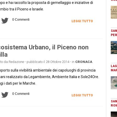
ippo e ha raccolto la proposta di gemellaggio e iniziative di
mbio tra il Piceno e Israele.
0 Commenti
LEGGI TUTTO
SAN
PER
osistema Urbano, il Piceno non
illa
tto da Redazione - pubblicato il 28 Ottobre 2014 - in
CRONACA
LAG
porto sulla vivibilità ambientale dei capoluoghi di provincia
MAR
liani realizzato da Legambiente, Ambiente Italia e Sole24Ore.
gi i dati per le Marche.
0 Commenti
LEGGI TUTTO
SAN
RO