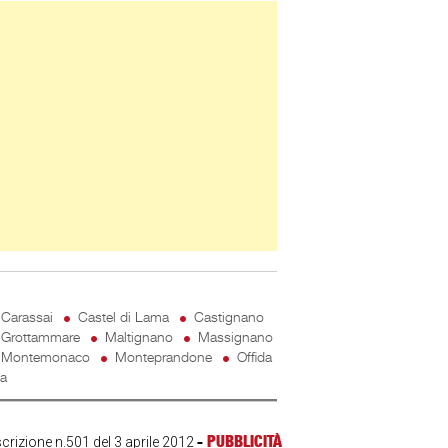
ner Slice
Carassai
Castel di Lama
Castignano
Grottammare
Maltignano
Massignano
Montemonaco
Monteprandone
Offida
ta
-
PUBBLICITÀ
scrizione n.501 del 3 aprile 2012