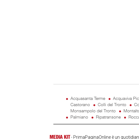
Acquasanta Terme
Acquaviva Pi
Castorano
Colli del Tronto
Co
Monsampolo del Tronto
Montalt
Palmiano
Ripatransone
Rocca
MEDIA KIT
- PrimaPaginaOnline è un quotidiano 