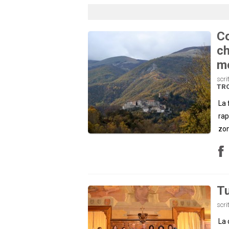
Co
ch
m
scri
TR
La 
rap
zo
Tu
scri
La 