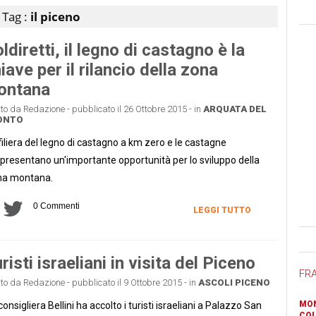
Tag :
il piceno
ldiretti, il legno di castagno è la
iave per il rilancio della zona
ontana
tto da Redazione - pubblicato il 26 Ottobre 2015 - in
ARQUATA DEL
ONTO
filiera del legno di castagno a km zero e le castagne
presentano un'importante opportunità per lo sviluppo della
na montana.
0 Commenti
LEGGI TUTTO
Ban
risti israeliani in visita del Piceno
FR
tto da Redazione - pubblicato il 9 Ottobre 2015 - in
ASCOLI PICENO
MON
consigliera Bellini ha accolto i turisti israeliani a Palazzo San
COL