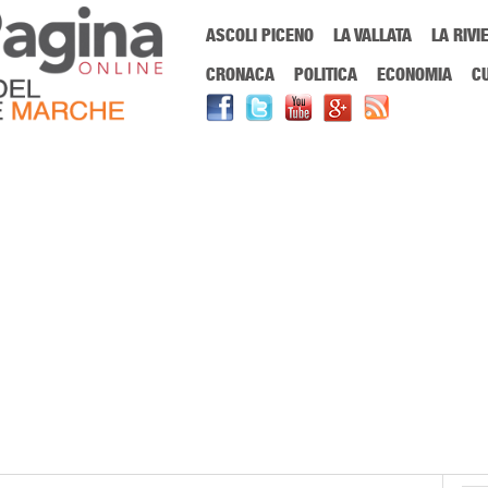
Menu Principale
ASCOLI PICENO
LA VALLATA
LA RIVI
Sei in:
PrimaPaginaOnline.it
Home
»
il piceno
CRONACA
POLITICA
ECONOMIA
C