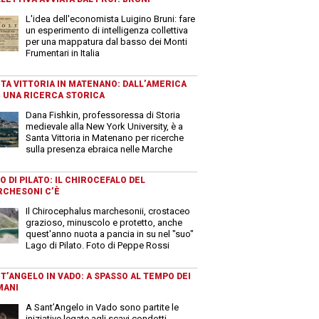
L'idea dell'economista Luigino Bruni: fare
un esperimento di intelligenza collettiva
per una mappatura dal basso dei Monti
Frumentari in Italia
TA VITTORIA IN MATENANO: DALL’AMERICA
 UNA RICERCA STORICA
Dana Fishkin, professoressa di Storia
medievale alla New York University, è a
Santa Vittoria in Matenano per ricerche
sulla presenza ebraica nelle Marche
O DI PILATO: IL CHIROCEFALO DEL
CHESONI C’È
Il Chirocephalus marchesonii, crostaceo
grazioso, minuscolo e protetto, anche
quest'anno nuota a pancia in su nel "suo"
Lago di Pilato. Foto di Peppe Rossi
T’ANGELO IN VADO: A SPASSO AL TEMPO DEI
MANI
A Sant’Angelo in Vado sono partite le
iniziative legate agli scavi condotti