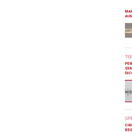
MAR
AUM
TE
PER
SEM
DIC
SP
CIN
REG