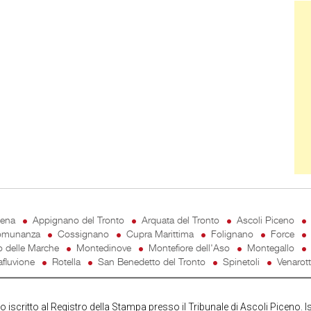
Ban
cena
Appignano del Tronto
Arquata del Tronto
Ascoli Piceno
munanza
Cossignano
Cupra Marittima
Folignano
Force
o delle Marche
Montedinove
Montefiore dell'Aso
Montegallo
fluvione
Rotella
San Benedetto del Tronto
Spinetoli
Venarot
iscritto al Registro della Stampa presso il Tribunale di Ascoli Piceno. I