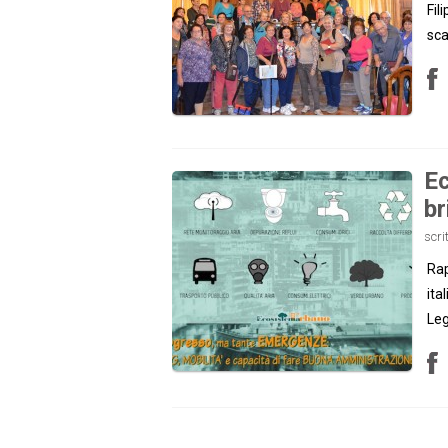
Fil
sca
Ec
br
scri
Rap
ita
Leg