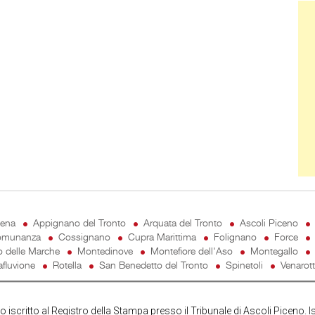
Ban
cena
Appignano del Tronto
Arquata del Tronto
Ascoli Piceno
munanza
Cossignano
Cupra Marittima
Folignano
Force
o delle Marche
Montedinove
Montefiore dell'Aso
Montegallo
fluvione
Rotella
San Benedetto del Tronto
Spinetoli
Venarot
iscritto al Registro della Stampa presso il Tribunale di Ascoli Piceno. I