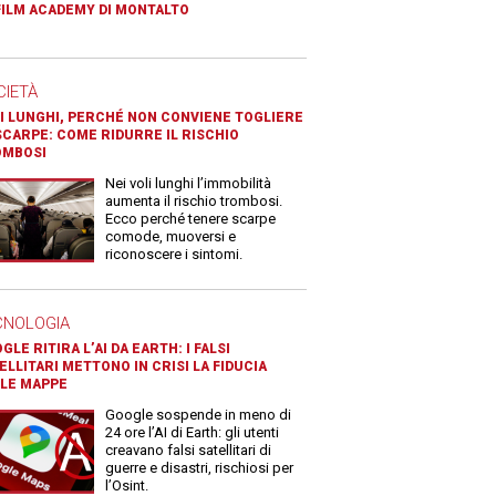
FILM ACADEMY DI MONTALTO
CIETÀ
I LUNGHI, PERCHÉ NON CONVIENE TOGLIERE
SCARPE: COME RIDURRE IL RISCHIO
OMBOSI
Nei voli lunghi l’immobilità
aumenta il rischio trombosi.
Ecco perché tenere scarpe
comode, muoversi e
riconoscere i sintomi.
CNOLOGIA
GLE RITIRA L’AI DA EARTH: I FALSI
ELLITARI METTONO IN CRISI LA FIDUCIA
LE MAPPE
Google sospende in meno di
24 ore l’AI di Earth: gli utenti
creavano falsi satellitari di
guerre e disastri, rischiosi per
l’Osint.