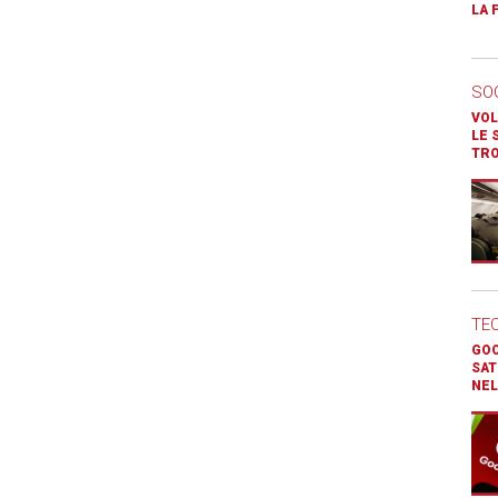
LA 
SO
VOL
LE 
TR
TE
GOO
SAT
NEL