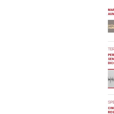
MAR
AUM
TE
PER
SEM
DIC
SP
CIN
REG