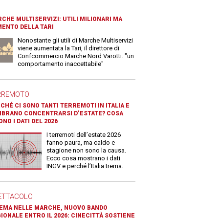
CHE MULTISERVIZI: UTILI MILIONARI MA
ENTO DELLA TARI
Nonostante gli utili di Marche Multiservizi
viene aumentata la Tari, il direttore di
Confcommercio Marche Nord Varotti: "un
comportamento inaccettabile"
RREMOTO
CHÉ CI SONO TANTI TERREMOTI IN ITALIA E
BRANO CONCENTRARSI D’ESTATE? COSA
ONO I DATI DEL 2026
I terremoti dell’estate 2026
fanno paura, ma caldo e
stagione non sono la causa.
Ecco cosa mostrano i dati
INGV e perché l’Italia trema.
ETTACOLO
EMA NELLE MARCHE, NUOVO BANDO
IONALE ENTRO IL 2026: CINECITTÀ SOSTIENE