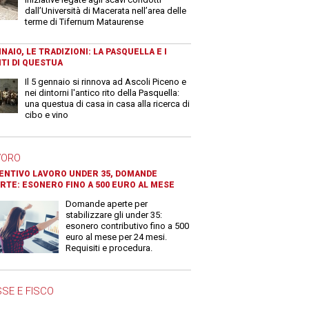
dall’Università di Macerata nell’area delle
terme di Tifernum Mataurense
NAIO, LE TRADIZIONI: LA PASQUELLA E I
TI DI QUESTUA
Il 5 gennaio si rinnova ad Ascoli Piceno e
nei dintorni l'antico rito della Pasquella:
una questua di casa in casa alla ricerca di
cibo e vino
VORO
ENTIVO LAVORO UNDER 35, DOMANDE
RTE: ESONERO FINO A 500 EURO AL MESE
Domande aperte per
stabilizzare gli under 35:
esonero contributivo fino a 500
euro al mese per 24 mesi.
Requisiti e procedura.
SE E FISCO