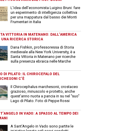
L'idea dell'economista Luigino Bruni: fare
un esperimento di intelligenza collettiva
per una mappatura dal basso dei Monti
Frumentari in Italia
TA VITTORIA IN MATENANO: DALL’AMERICA
 UNA RICERCA STORICA
Dana Fishkin, professoressa di Storia
medievale alla New York University, è a
Santa Vittoria in Matenano per ricerche
sulla presenza ebraica nelle Marche
O DI PILATO: IL CHIROCEFALO DEL
CHESONI C’È
Il Chirocephalus marchesonii, crostaceo
grazioso, minuscolo e protetto, anche
quest'anno nuota a pancia in su nel "suo"
Lago di Pilato. Foto di Peppe Rossi
T’ANGELO IN VADO: A SPASSO AL TEMPO DEI
MANI
A Sant’Angelo in Vado sono partite le
iniziative legate agli scavi condotti