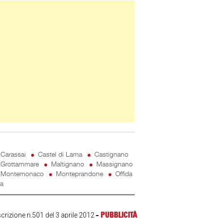
ner Slice
Carassai
Castel di Lama
Castignano
Grottammare
Maltignano
Massignano
Montemonaco
Monteprandone
Offida
ta
-
PUBBLICITÀ
scrizione n.501 del 3 aprile 2012