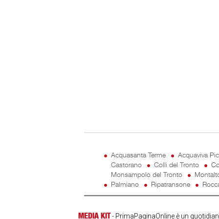
Acquasanta Terme
Acquaviva Pi
Castorano
Colli del Tronto
Co
Monsampolo del Tronto
Montalt
Palmiano
Ripatransone
Rocca
MEDIA KIT
- PrimaPaginaOnline è un quotidiano 