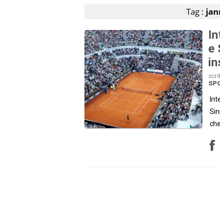
Tag :
jan
In
e 
in
scri
SP
Int
Sin
che