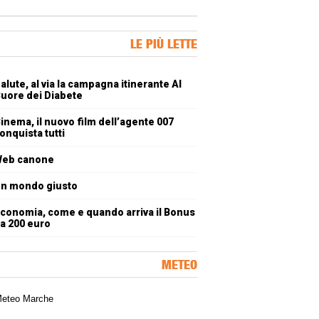
ner Slice
LE PIÙ LETTE
oli più letti
alute, al via la campagna itinerante Al
uore dei Diabete
inema, il nuovo film dell’agente 007
onquista tutti
eb canone
n mondo giusto
conomia, come e quando arriva il Bonus
a 200 euro
METEO
a meteorologica delle Marche