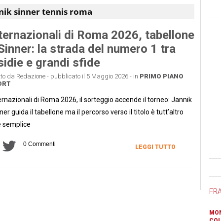
nik sinner tennis roma
ternazionali di Roma 2026, tabellone
Sinner: la strada del numero 1 tra
sidie e grandi sfide
tto da Redazione - pubblicato il 5 Maggio 2026 - in
PRIMO PIANO
ORT
ernazionali di Roma 2026, il sorteggio accende il torneo: Jannik
ner guida il tabellone ma il percorso verso il titolo è tutt’altro
 semplice
0 Commenti
LEGGI TUTTO
Ban
FR
MON
COL