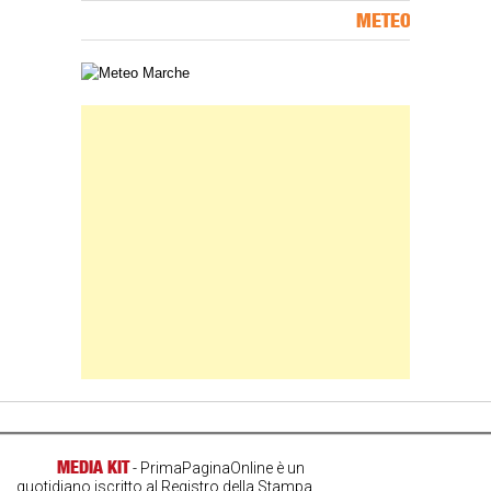
METEO
Carta meteorologica delle Marche
Banner Slice
MEDIA KIT
- PrimaPaginaOnline è un
quotidiano iscritto al Registro della Stampa