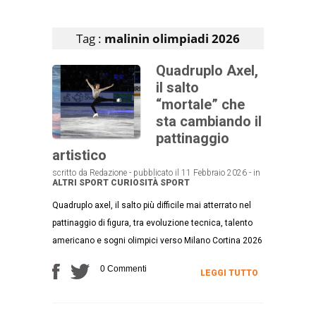
Articoli che contengono il tag selezionato
Tag :
malinin olimpiadi 2026
Quadruplo Axel,
il salto
“mortale” che
sta cambiando il
pattinaggio
artistico
scritto da Redazione - pubblicato il 11 Febbraio 2026 - in
ALTRI SPORT
CURIOSITÀ
SPORT
Quadruplo axel, il salto più difficile mai atterrato nel
pattinaggio di figura, tra evoluzione tecnica, talento
americano e sogni olimpici verso Milano Cortina 2026
0 Commenti
LEGGI TUTTO