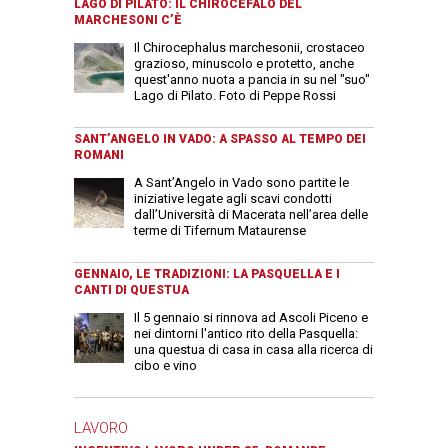
LAGO DI PILATO: IL CHIROCEFALO DEL
MARCHESONI C’È
Il Chirocephalus marchesonii, crostaceo
grazioso, minuscolo e protetto, anche
quest'anno nuota a pancia in su nel "suo"
Lago di Pilato. Foto di Peppe Rossi
SANT’ANGELO IN VADO: A SPASSO AL TEMPO DEI
ROMANI
A Sant’Angelo in Vado sono partite le
iniziative legate agli scavi condotti
dall’Università di Macerata nell’area delle
terme di Tifernum Mataurense
GENNAIO, LE TRADIZIONI: LA PASQUELLA E I
CANTI DI QUESTUA
Il 5 gennaio si rinnova ad Ascoli Piceno e
nei dintorni l'antico rito della Pasquella:
una questua di casa in casa alla ricerca di
cibo e vino
LAVORO