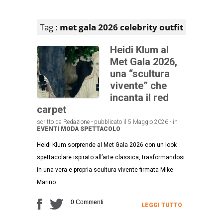
Articoli che contengono il tag selezionato
Tag :
met gala 2026 celebrity outfit
Heidi Klum al
Met Gala 2026,
una “scultura
vivente” che
incanta il red
carpet
scritto da Redazione - pubblicato il 5 Maggio 2026 - in
EVENTI
MODA
SPETTACOLO
Heidi Klum sorprende al Met Gala 2026 con un look
spettacolare ispirato all’arte classica, trasformandosi
in una vera e propria scultura vivente firmata Mike
Marino
0 Commenti
LEGGI TUTTO