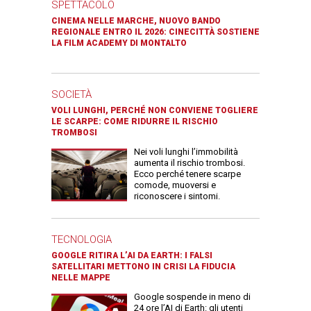
SPETTACOLO
CINEMA NELLE MARCHE, NUOVO BANDO
REGIONALE ENTRO IL 2026: CINECITTÀ SOSTIENE
LA FILM ACADEMY DI MONTALTO
SOCIETÀ
VOLI LUNGHI, PERCHÉ NON CONVIENE TOGLIERE
LE SCARPE: COME RIDURRE IL RISCHIO
TROMBOSI
Nei voli lunghi l’immobilità
aumenta il rischio trombosi.
Ecco perché tenere scarpe
comode, muoversi e
riconoscere i sintomi.
TECNOLOGIA
GOOGLE RITIRA L’AI DA EARTH: I FALSI
SATELLITARI METTONO IN CRISI LA FIDUCIA
NELLE MAPPE
Google sospende in meno di
24 ore l’AI di Earth: gli utenti