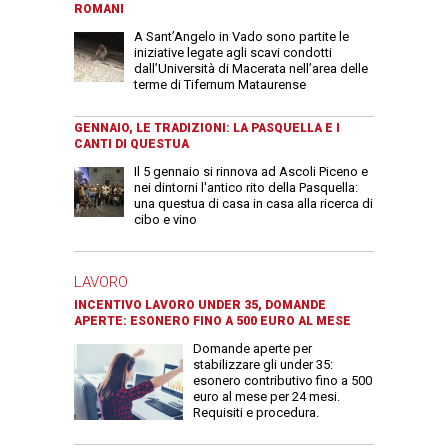
ROMANI
A Sant’Angelo in Vado sono partite le
iniziative legate agli scavi condotti
dall’Università di Macerata nell’area delle
terme di Tifernum Mataurense
GENNAIO, LE TRADIZIONI: LA PASQUELLA E I
CANTI DI QUESTUA
Il 5 gennaio si rinnova ad Ascoli Piceno e
nei dintorni l'antico rito della Pasquella:
una questua di casa in casa alla ricerca di
cibo e vino
LAVORO
INCENTIVO LAVORO UNDER 35, DOMANDE
APERTE: ESONERO FINO A 500 EURO AL MESE
Domande aperte per
stabilizzare gli under 35:
esonero contributivo fino a 500
euro al mese per 24 mesi.
Requisiti e procedura.