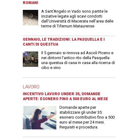
ROMANI
A Sant’Angelo in Vado sono partite le
iniziative legate agli scavi condotti
dall’Università di Macerata nell’area delle
terme di Tifernum Mataurense
GENNAIO, LE TRADIZIONI: LA PASQUELLA E I
CANTI DI QUESTUA
Il 5 gennaio si rinnova ad Ascoli Piceno e
nei dintorni l'antico rito della Pasquella:
una questua di casa in casa alla ricerca di
cibo e vino
LAVORO
INCENTIVO LAVORO UNDER 35, DOMANDE
APERTE: ESONERO FINO A 500 EURO AL MESE
Domande aperte per
stabilizzare gli under 35:
esonero contributivo fino a 500
euro al mese per 24 mesi.
Requisiti e procedura.