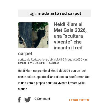
Articoli che contengono il tag selezionato
Tag :
moda arte red carpet
Heidi Klum al
Met Gala 2026,
una “scultura
vivente” che
incanta il red
carpet
scritto da Redazione - pubblicato il 5 Maggio 2026 - in
EVENTI
MODA
SPETTACOLO
Heidi Klum sorprende al Met Gala 2026 con un look
spettacolare ispirato all’arte classica, trasformandosi
in una vera e propria scultura vivente firmata Mike
Marino
0 Commenti
LEGGI TUTTO