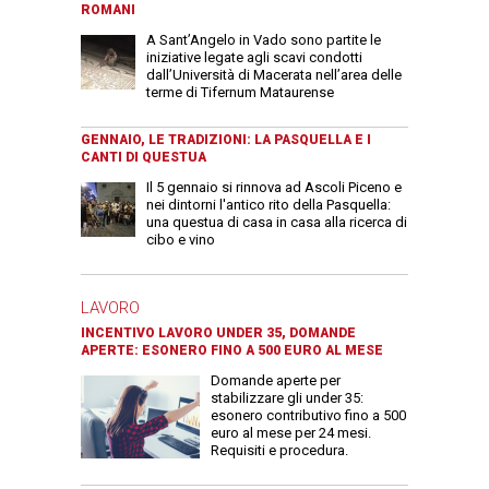
ROMANI
A Sant’Angelo in Vado sono partite le
iniziative legate agli scavi condotti
dall’Università di Macerata nell’area delle
terme di Tifernum Mataurense
GENNAIO, LE TRADIZIONI: LA PASQUELLA E I
CANTI DI QUESTUA
Il 5 gennaio si rinnova ad Ascoli Piceno e
nei dintorni l'antico rito della Pasquella:
una questua di casa in casa alla ricerca di
cibo e vino
LAVORO
INCENTIVO LAVORO UNDER 35, DOMANDE
APERTE: ESONERO FINO A 500 EURO AL MESE
Domande aperte per
stabilizzare gli under 35:
esonero contributivo fino a 500
euro al mese per 24 mesi.
Requisiti e procedura.