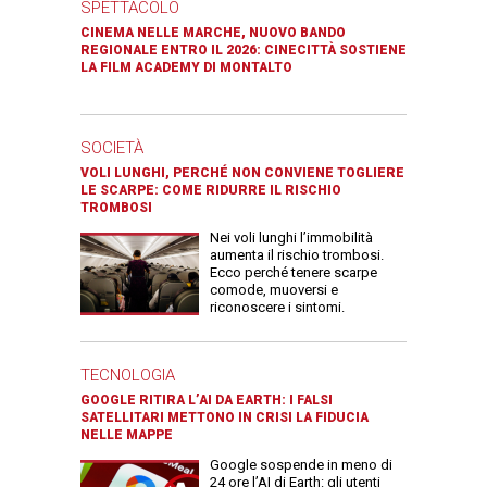
SPETTACOLO
CINEMA NELLE MARCHE, NUOVO BANDO
REGIONALE ENTRO IL 2026: CINECITTÀ SOSTIENE
LA FILM ACADEMY DI MONTALTO
SOCIETÀ
VOLI LUNGHI, PERCHÉ NON CONVIENE TOGLIERE
LE SCARPE: COME RIDURRE IL RISCHIO
TROMBOSI
Nei voli lunghi l’immobilità
aumenta il rischio trombosi.
Ecco perché tenere scarpe
comode, muoversi e
riconoscere i sintomi.
TECNOLOGIA
GOOGLE RITIRA L’AI DA EARTH: I FALSI
SATELLITARI METTONO IN CRISI LA FIDUCIA
NELLE MAPPE
Google sospende in meno di
24 ore l’AI di Earth: gli utenti