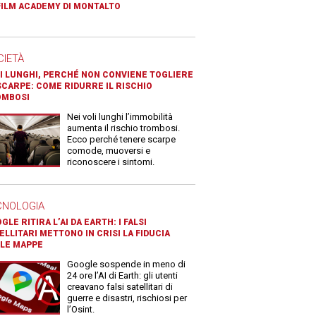
FILM ACADEMY DI MONTALTO
CIETÀ
I LUNGHI, PERCHÉ NON CONVIENE TOGLIERE
SCARPE: COME RIDURRE IL RISCHIO
OMBOSI
Nei voli lunghi l’immobilità
aumenta il rischio trombosi.
Ecco perché tenere scarpe
comode, muoversi e
riconoscere i sintomi.
CNOLOGIA
GLE RITIRA L’AI DA EARTH: I FALSI
ELLITARI METTONO IN CRISI LA FIDUCIA
LE MAPPE
Google sospende in meno di
24 ore l’AI di Earth: gli utenti
creavano falsi satellitari di
guerre e disastri, rischiosi per
l’Osint.