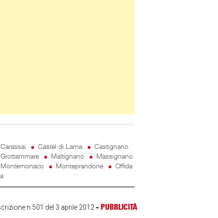
Carassai
Castel di Lama
Castignano
Grottammare
Maltignano
Massignano
Montemonaco
Monteprandone
Offida
ta
-
PUBBLICITÀ
scrizione n.501 del 3 aprile 2012