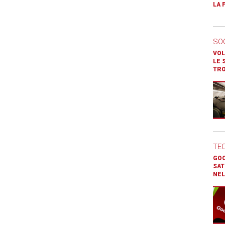
LA 
SO
VOL
LE 
TR
TE
GOO
SAT
NEL