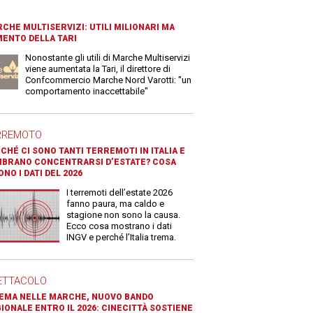
CHE MULTISERVIZI: UTILI MILIONARI MA
ENTO DELLA TARI
Nonostante gli utili di Marche Multiservizi
viene aumentata la Tari, il direttore di
Confcommercio Marche Nord Varotti: "un
comportamento inaccettabile"
RREMOTO
CHÉ CI SONO TANTI TERREMOTI IN ITALIA E
BRANO CONCENTRARSI D’ESTATE? COSA
ONO I DATI DEL 2026
I terremoti dell’estate 2026
fanno paura, ma caldo e
stagione non sono la causa.
Ecco cosa mostrano i dati
INGV e perché l’Italia trema.
ETTACOLO
EMA NELLE MARCHE, NUOVO BANDO
IONALE ENTRO IL 2026: CINECITTÀ SOSTIENE