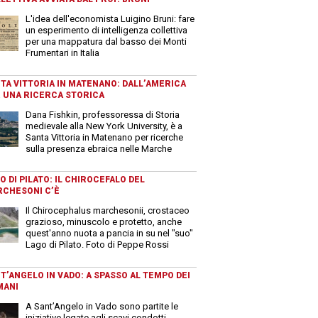
L'idea dell'economista Luigino Bruni: fare
un esperimento di intelligenza collettiva
per una mappatura dal basso dei Monti
Frumentari in Italia
TA VITTORIA IN MATENANO: DALL’AMERICA
 UNA RICERCA STORICA
Dana Fishkin, professoressa di Storia
medievale alla New York University, è a
Santa Vittoria in Matenano per ricerche
sulla presenza ebraica nelle Marche
O DI PILATO: IL CHIROCEFALO DEL
CHESONI C’È
Il Chirocephalus marchesonii, crostaceo
grazioso, minuscolo e protetto, anche
quest'anno nuota a pancia in su nel "suo"
Lago di Pilato. Foto di Peppe Rossi
T’ANGELO IN VADO: A SPASSO AL TEMPO DEI
MANI
A Sant’Angelo in Vado sono partite le
iniziative legate agli scavi condotti