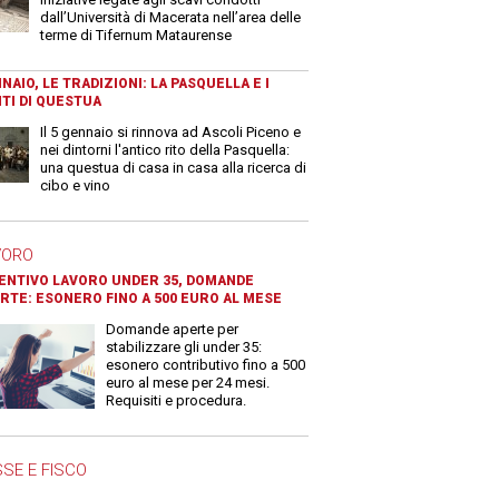
dall’Università di Macerata nell’area delle
terme di Tifernum Mataurense
NAIO, LE TRADIZIONI: LA PASQUELLA E I
TI DI QUESTUA
Il 5 gennaio si rinnova ad Ascoli Piceno e
nei dintorni l'antico rito della Pasquella:
una questua di casa in casa alla ricerca di
cibo e vino
VORO
ENTIVO LAVORO UNDER 35, DOMANDE
RTE: ESONERO FINO A 500 EURO AL MESE
Domande aperte per
stabilizzare gli under 35:
esonero contributivo fino a 500
euro al mese per 24 mesi.
Requisiti e procedura.
SE E FISCO