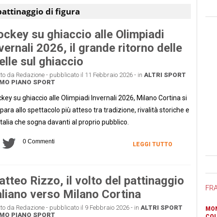
pattinaggio di figura
ckey su ghiaccio alle Olimpiadi
vernali 2026, il grande ritorno delle
elle sul ghiaccio
tto da Redazione - pubblicato il 11 Febbraio 2026 - in
ALTRI SPORT
MO PIANO
SPORT
key su ghiaccio alle Olimpiadi Invernali 2026, Milano Cortina si
para allo spettacolo più atteso tra tradizione, rivalità storiche e
Italia che sogna davanti al proprio pubblico.
0 Commenti
LEGGI TUTTO
Ban
tteo Rizzo, il volto del pattinaggio
FR
aliano verso Milano Cortina
tto da Redazione - pubblicato il 9 Febbraio 2026 - in
ALTRI SPORT
MON
MO PIANO
SPORT
COL