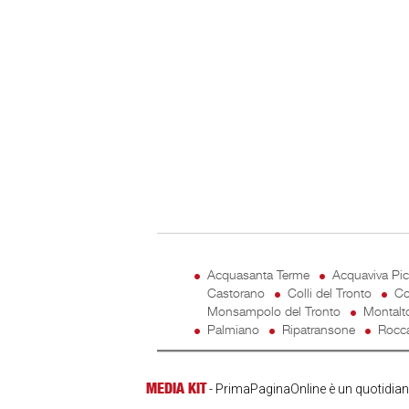
Acquasanta Terme
Acquaviva Pi
Castorano
Colli del Tronto
Co
Monsampolo del Tronto
Montalt
Palmiano
Ripatransone
Rocca
MEDIA KIT
- PrimaPaginaOnline è un quotidiano 