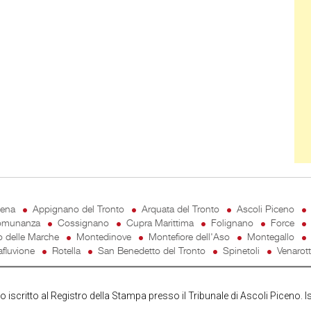
cena
Appignano del Tronto
Arquata del Tronto
Ascoli Piceno
munanza
Cossignano
Cupra Marittima
Folignano
Force
o delle Marche
Montedinove
Montefiore dell'Aso
Montegallo
fluvione
Rotella
San Benedetto del Tronto
Spinetoli
Venarot
iscritto al Registro della Stampa presso il Tribunale di Ascoli Piceno. I