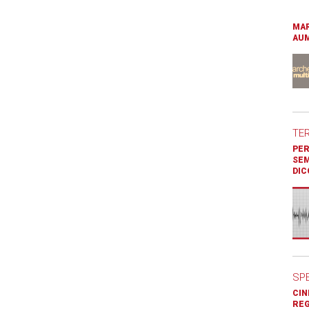
MAR
AUM
TE
PER
SEM
DIC
SP
CIN
REG