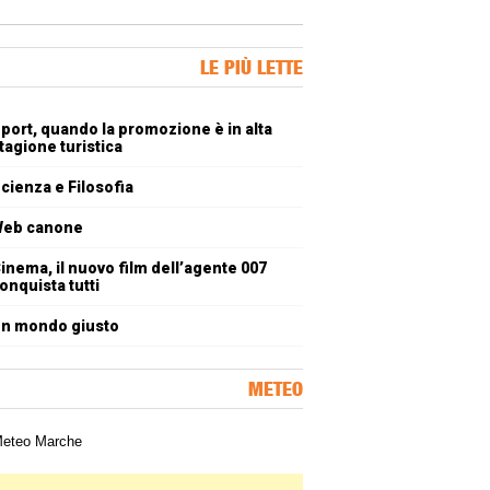
ner Slice
LE PIÙ LETTE
oli più letti
port, quando la promozione è in alta
tagione turistica
cienza e Filosofia
eb canone
inema, il nuovo film dell’agente 007
onquista tutti
n mondo giusto
METEO
a meteorologica delle Marche
ner Slice