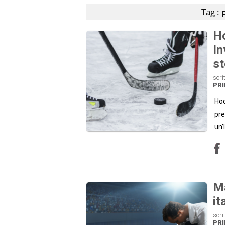
Tag :
Ho
In
st
scri
PRI
Hoc
pre
un’
Ma
it
scri
PRI