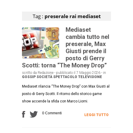
Articoli che contengono il tag selezionato
Tag :
preserale rai mediaset
Mediaset
cambia tutto nel
preserale, Max
Giusti prende il
posto di Gerry
Scotti: torna “The Money Drop”
scritto da Redazione - pubblicato il 7 Maggio 2026 - in
GOSSIP
SOCIETÀ
SPETTACOLO
TELEVISIONE
Mediaset rilancia “The Money Drop” con Max Giusti al
posto di Gerry Scotti. Il ritorno dello storico game
show accende la sfida con Marco Liorni.
0 Commenti
LEGGI TUTTO