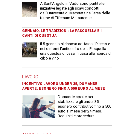
A Sant’Angelo in Vado sono partite le
iniziative legate agli scavi condotti
dall’Università di Macerata nell’area delle
terme di Tifernum Mataurense
GENNAIO, LE TRADIZIONI: LA PASQUELLA E I
CANTI DI QUESTUA
Il 5 gennaio si rinnova ad Ascoli Piceno e
nei dintorni l'antico rito della Pasquella:
una questua di casa in casa alla ricerca di
cibo e vino
LAVORO
INCENTIVO LAVORO UNDER 35, DOMANDE
APERTE: ESONERO FINO A 500 EURO AL MESE
Domande aperte per
stabilizzare gli under 35:
esonero contributivo fino a 500
euro al mese per 24 mesi.
Requisiti e procedura.