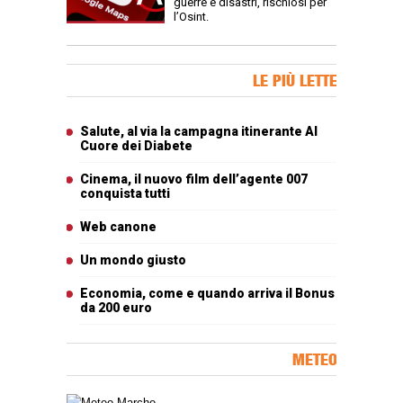
guerre e disastri, rischiosi per
l’Osint.
Banner Slice
LE PIÙ LETTE
Articoli più letti
Salute, al via la campagna itinerante Al
Cuore dei Diabete
Cinema, il nuovo film dell’agente 007
conquista tutti
Web canone
Un mondo giusto
Economia, come e quando arriva il Bonus
da 200 euro
METEO
Carta meteorologica delle Marche