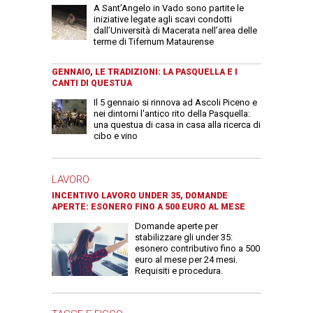
A Sant’Angelo in Vado sono partite le
iniziative legate agli scavi condotti
dall’Università di Macerata nell’area delle
terme di Tifernum Mataurense
GENNAIO, LE TRADIZIONI: LA PASQUELLA E I
CANTI DI QUESTUA
Il 5 gennaio si rinnova ad Ascoli Piceno e
nei dintorni l'antico rito della Pasquella:
una questua di casa in casa alla ricerca di
cibo e vino
LAVORO
INCENTIVO LAVORO UNDER 35, DOMANDE
APERTE: ESONERO FINO A 500 EURO AL MESE
Domande aperte per
stabilizzare gli under 35:
esonero contributivo fino a 500
euro al mese per 24 mesi.
Requisiti e procedura.