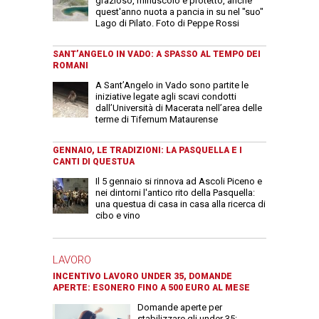
grazioso, minuscolo e protetto, anche
quest'anno nuota a pancia in su nel "suo"
Lago di Pilato. Foto di Peppe Rossi
SANT’ANGELO IN VADO: A SPASSO AL TEMPO DEI
ROMANI
A Sant’Angelo in Vado sono partite le
iniziative legate agli scavi condotti
dall’Università di Macerata nell’area delle
terme di Tifernum Mataurense
GENNAIO, LE TRADIZIONI: LA PASQUELLA E I
CANTI DI QUESTUA
Il 5 gennaio si rinnova ad Ascoli Piceno e
nei dintorni l'antico rito della Pasquella:
una questua di casa in casa alla ricerca di
cibo e vino
LAVORO
INCENTIVO LAVORO UNDER 35, DOMANDE
APERTE: ESONERO FINO A 500 EURO AL MESE
Domande aperte per
stabilizzare gli under 35: