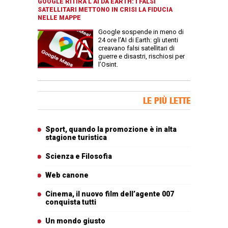
GOOGLE RITIRA L’AI DA EARTH: I FALSI
SATELLITARI METTONO IN CRISI LA FIDUCIA
NELLE MAPPE
Google sospende in meno di
24 ore l’AI di Earth: gli utenti
creavano falsi satellitari di
guerre e disastri, rischiosi per
l’Osint.
Banner Slice
LE PIÙ LETTE
Articoli più letti
Sport, quando la promozione è in alta
stagione turistica
Scienza e Filosofia
Web canone
Cinema, il nuovo film dell’agente 007
conquista tutti
Un mondo giusto