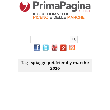
Menu Principale
Menu mobile
Sei in:
PrimaPaginaOnline.it
Home
»
spiagge pet friendly marche 2026
Articoli che contengono il tag selezionato
Tag :
spiagge pet friendly marche
2026