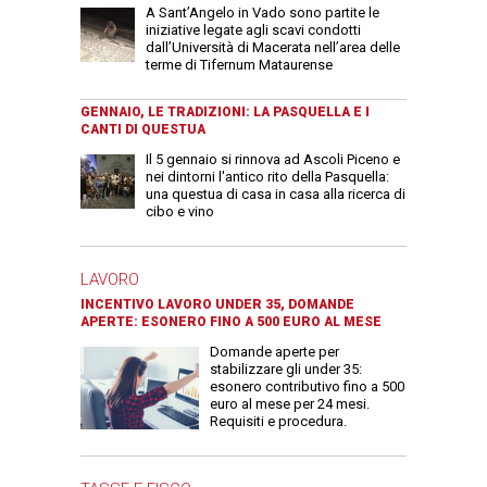
A Sant’Angelo in Vado sono partite le
iniziative legate agli scavi condotti
dall’Università di Macerata nell’area delle
terme di Tifernum Mataurense
GENNAIO, LE TRADIZIONI: LA PASQUELLA E I
CANTI DI QUESTUA
Il 5 gennaio si rinnova ad Ascoli Piceno e
nei dintorni l'antico rito della Pasquella:
una questua di casa in casa alla ricerca di
cibo e vino
LAVORO
INCENTIVO LAVORO UNDER 35, DOMANDE
APERTE: ESONERO FINO A 500 EURO AL MESE
Domande aperte per
stabilizzare gli under 35:
esonero contributivo fino a 500
euro al mese per 24 mesi.
Requisiti e procedura.