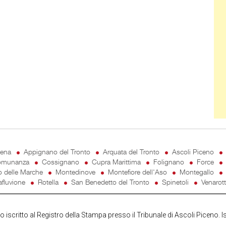
cena
Appignano del Tronto
Arquata del Tronto
Ascoli Piceno
munanza
Cossignano
Cupra Marittima
Folignano
Force
o delle Marche
Montedinove
Montefiore dell'Aso
Montegallo
fluvione
Rotella
San Benedetto del Tronto
Spinetoli
Venarot
iscritto al Registro della Stampa presso il Tribunale di Ascoli Piceno. I