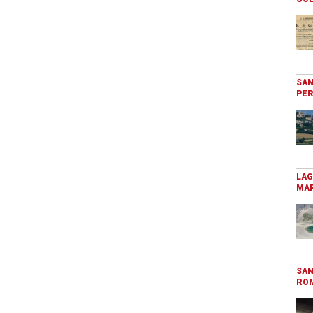
SAN
PER
LAG
MAR
SAN
RO