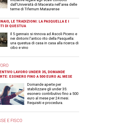
dall’Università di Macerata nell’area delle
terme di Tifernum Mataurense
NAIO, LE TRADIZIONI: LA PASQUELLA E I
TI DI QUESTUA
Il 5 gennaio si rinnova ad Ascoli Piceno e
nei dintorni l'antico rito della Pasquella:
una questua di casa in casa alla ricerca di
cibo e vino
VORO
ENTIVO LAVORO UNDER 35, DOMANDE
RTE: ESONERO FINO A 500 EURO AL MESE
Domande aperte per
stabilizzare gli under 35:
esonero contributivo fino a 500
euro al mese per 24 mesi.
Requisiti e procedura.
SE E FISCO