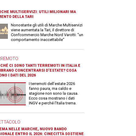
CHE MULTISERVIZI: UTILI MILIONARI MA
ENTO DELLA TARI
Nonostante gli utili di Marche Multiservizi
viene aumentata la Tari, il direttore di
Confcommercio Marche Nord Varotti: "un
comportamento inaccettabile"
RREMOTO
CHÉ CI SONO TANTI TERREMOTI IN ITALIA E
BRANO CONCENTRARSI D’ESTATE? COSA
ONO I DATI DEL 2026
I terremoti dell’estate 2026
fanno paura, ma caldo e
stagione non sono la causa.
Ecco cosa mostrano i dati
INGV e perché l’Italia trema.
ETTACOLO
EMA NELLE MARCHE, NUOVO BANDO
IONALE ENTRO IL 2026: CINECITTÀ SOSTIENE