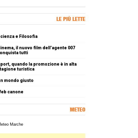
ner Slice
LE PIÙ LETTE
oli più letti
cienza e Filosofia
inema, il nuovo film dell’agente 007
onquista tutti
port, quando la promozione è in alta
tagione turistica
n mondo giusto
eb canone
METEO
a meteorologica delle Marche
ner Slice