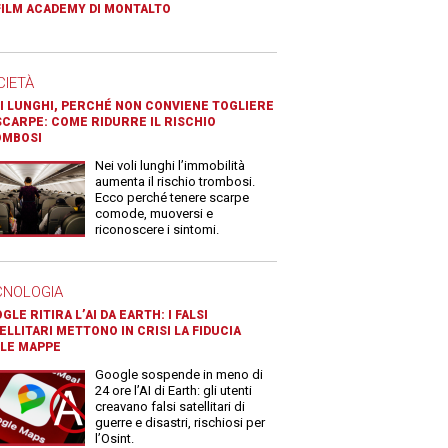
FILM ACADEMY DI MONTALTO
CIETÀ
I LUNGHI, PERCHÉ NON CONVIENE TOGLIERE
SCARPE: COME RIDURRE IL RISCHIO
OMBOSI
Nei voli lunghi l’immobilità
aumenta il rischio trombosi.
Ecco perché tenere scarpe
comode, muoversi e
riconoscere i sintomi.
CNOLOGIA
GLE RITIRA L’AI DA EARTH: I FALSI
ELLITARI METTONO IN CRISI LA FIDUCIA
LE MAPPE
Google sospende in meno di
24 ore l’AI di Earth: gli utenti
creavano falsi satellitari di
guerre e disastri, rischiosi per
l’Osint.