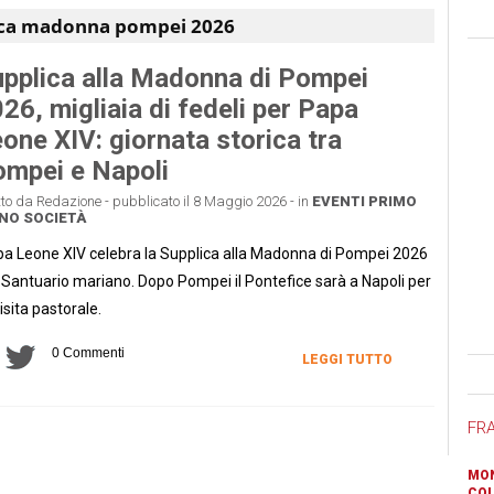
ica madonna pompei 2026
pplica alla Madonna di Pompei
26, migliaia di fedeli per Papa
one XIV: giornata storica tra
mpei e Napoli
tto da Redazione - pubblicato il 8 Maggio 2026 - in
EVENTI
PRIMO
ANO
SOCIETÀ
a Leone XIV celebra la Supplica alla Madonna di Pompei 2026
 Santuario mariano. Dopo Pompei il Pontefice sarà a Napoli per
visita pastorale.
0 Commenti
LEGGI TUTTO
Ban
FR
MON
COL