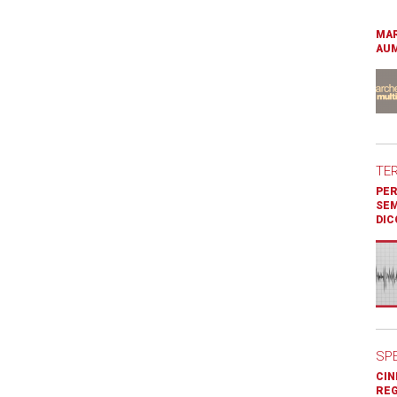
MAR
AUM
TE
PER
SEM
DIC
SP
CIN
REG