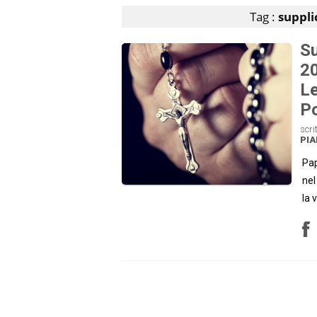
Tag :
suppl
Su
20
Le
Po
scri
PI
Pap
nel
la 