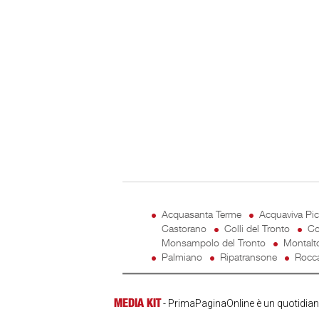
Acquasanta Terme
Acquaviva Pi
Castorano
Colli del Tronto
Co
Monsampolo del Tronto
Montalt
Palmiano
Ripatransone
Rocca
MEDIA KIT
- PrimaPaginaOnline è un quotidiano 