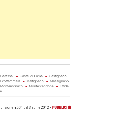
Carassai
Castel di Lama
Castignano
Grottammare
Maltignano
Massignano
Montemonaco
Monteprandone
Offida
ta
-
PUBBLICITÀ
scrizione n.501 del 3 aprile 2012