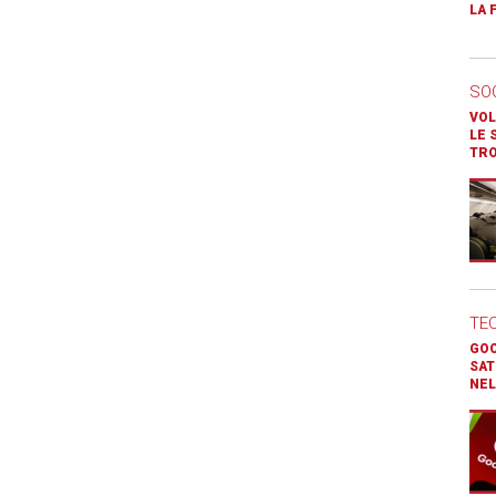
LA 
SO
VOL
LE 
TR
TE
GOO
SAT
NEL