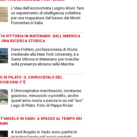
L'idea dell'economista Luigino Bruni: fare
un esperimento di intelligenza collettiva
per una mappatura dal basso dei Monti
Frumentari in Italia
TA VITTORIA IN MATENANO: DALL’AMERICA
 UNA RICERCA STORICA
Dana Fishkin, professoressa di Storia
medievale alla New York University, è a
Santa Vittoria in Matenano per ricerche
sulla presenza ebraica nelle Marche
O DI PILATO: IL CHIROCEFALO DEL
CHESONI C’È
Il Chirocephalus marchesonii, crostaceo
grazioso, minuscolo e protetto, anche
quest'anno nuota a pancia in su nel "suo"
Lago di Pilato. Foto di Peppe Rossi
T’ANGELO IN VADO: A SPASSO AL TEMPO DEI
MANI
A Sant’Angelo in Vado sono partite le
iniziative legate agli scavi condotti