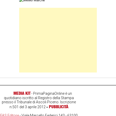
Carta meteorologica delle Marche
Banner Slice
MEDIA KIT
- PrimaPaginaOnline è un
quotidiano iscritto al Registro della Stampa
presso il Tribunale di Ascoli Piceno. Iscrizione
-
PUBBLICITÀ
n.501 del 3 aprile 2012
FAS Editore
- Viale Marcello Federici 143 - 63100