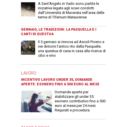
A Sant’Angelo in Vado sono partite le
iniziative legate agli scavi condotti
dall’Università di Macerata nell’area delle
terme di Tifernum Mataurense
GENNAIO, LE TRADIZIONI: LA PASQUELLA E I
CANTI DI QUESTUA
Il 5 gennaio si rinnova ad Ascoli Piceno e
nei dintorni l'antico rito della Pasquella:
una questua di casa in casa alla ricerca di
cibo e vino
LAVORO
INCENTIVO LAVORO UNDER 35, DOMANDE
APERTE: ESONERO FINO A 500 EURO AL MESE
Domande aperte per
stabilizzare gli under 35:
esonero contributivo fino a 500
euro al mese per 24 mesi.
Requisiti e procedura.