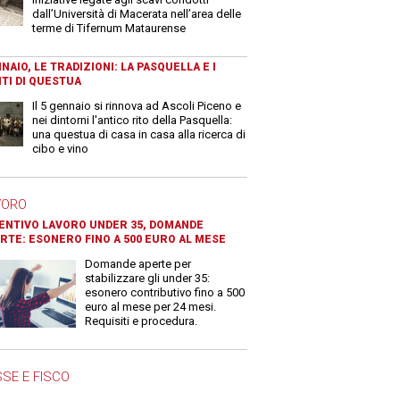
dall’Università di Macerata nell’area delle
terme di Tifernum Mataurense
NAIO, LE TRADIZIONI: LA PASQUELLA E I
TI DI QUESTUA
Il 5 gennaio si rinnova ad Ascoli Piceno e
nei dintorni l'antico rito della Pasquella:
una questua di casa in casa alla ricerca di
cibo e vino
VORO
ENTIVO LAVORO UNDER 35, DOMANDE
RTE: ESONERO FINO A 500 EURO AL MESE
Domande aperte per
stabilizzare gli under 35:
esonero contributivo fino a 500
euro al mese per 24 mesi.
Requisiti e procedura.
SE E FISCO