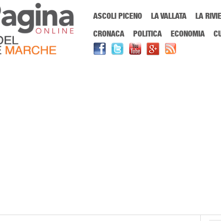
Menu Principale
ASCOLI PICENO
LA VALLATA
LA RIVI
Sei in:
PrimaPaginaOnline.it
Home
»
trasparenza ue
CRONACA
POLITICA
ECONOMIA
C