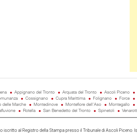
cena
Appignano del Tronto
Arquata del Tronto
Ascoli Piceno
munanza
Cossignano
Cupra Marittima
Folignano
Force
o delle Marche
Montedinove
Montefiore dell'Aso
Montegallo
fluvione
Rotella
San Benedetto del Tronto
Spinetoli
Venarot
iscritto al Registro della Stampa presso il Tribunale di Ascoli Piceno. I