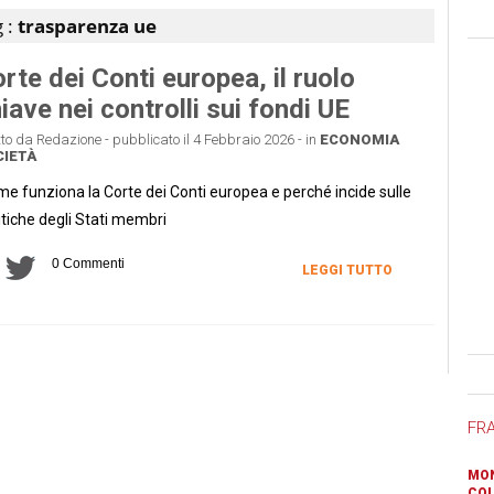
 :
trasparenza ue
rte dei Conti europea, il ruolo
iave nei controlli sui fondi UE
tto da Redazione - pubblicato il 4 Febbraio 2026 - in
ECONOMIA
IETÀ
e funziona la Corte dei Conti europea e perché incide sulle
itiche degli Stati membri
0 Commenti
LEGGI TUTTO
Ban
FR
MON
COL