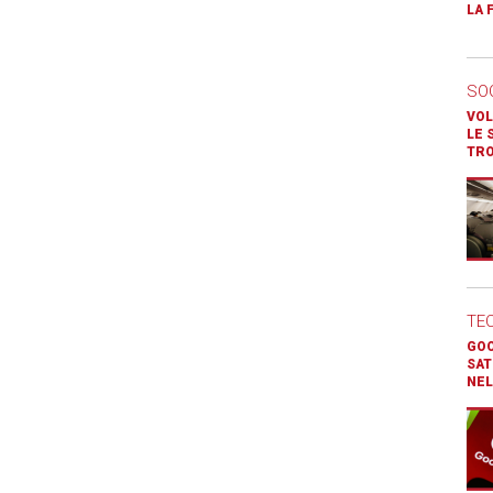
LA 
SO
VOL
LE 
TR
TE
GOO
SAT
NEL