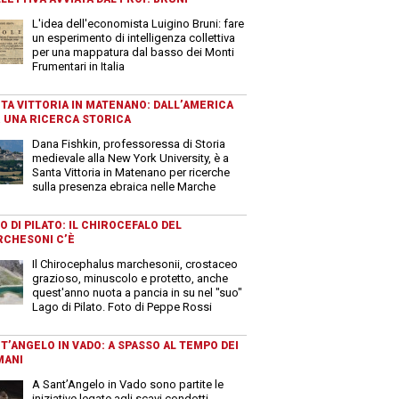
L'idea dell'economista Luigino Bruni: fare
un esperimento di intelligenza collettiva
per una mappatura dal basso dei Monti
Frumentari in Italia
TA VITTORIA IN MATENANO: DALL’AMERICA
 UNA RICERCA STORICA
Dana Fishkin, professoressa di Storia
medievale alla New York University, è a
Santa Vittoria in Matenano per ricerche
sulla presenza ebraica nelle Marche
O DI PILATO: IL CHIROCEFALO DEL
CHESONI C’È
Il Chirocephalus marchesonii, crostaceo
grazioso, minuscolo e protetto, anche
quest'anno nuota a pancia in su nel "suo"
Lago di Pilato. Foto di Peppe Rossi
T’ANGELO IN VADO: A SPASSO AL TEMPO DEI
MANI
A Sant’Angelo in Vado sono partite le
iniziative legate agli scavi condotti