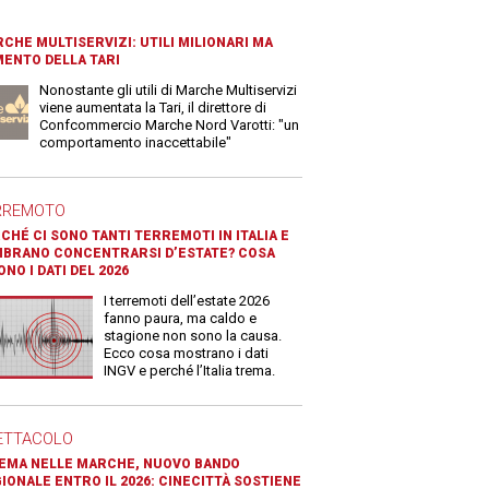
CHE MULTISERVIZI: UTILI MILIONARI MA
ENTO DELLA TARI
Nonostante gli utili di Marche Multiservizi
viene aumentata la Tari, il direttore di
Confcommercio Marche Nord Varotti: "un
comportamento inaccettabile"
RREMOTO
CHÉ CI SONO TANTI TERREMOTI IN ITALIA E
BRANO CONCENTRARSI D’ESTATE? COSA
ONO I DATI DEL 2026
I terremoti dell’estate 2026
fanno paura, ma caldo e
stagione non sono la causa.
Ecco cosa mostrano i dati
INGV e perché l’Italia trema.
ETTACOLO
EMA NELLE MARCHE, NUOVO BANDO
IONALE ENTRO IL 2026: CINECITTÀ SOSTIENE