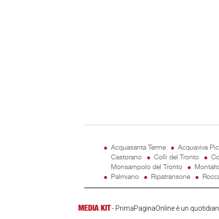
Acquasanta Terme
Acquaviva Pi
Castorano
Colli del Tronto
Co
Monsampolo del Tronto
Montalt
Palmiano
Ripatransone
Rocca
MEDIA KIT
- PrimaPaginaOnline è un quotidiano 