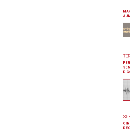
MAR
AUM
TE
PER
SEM
DIC
SP
CIN
REG