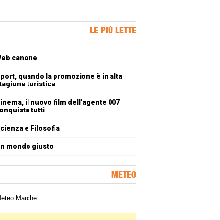
ner Slice
LE PIÙ LETTE
oli più letti
eb canone
port, quando la promozione è in alta
tagione turistica
inema, il nuovo film dell’agente 007
onquista tutti
cienza e Filosofia
n mondo giusto
METEO
a meteorologica delle Marche
ner Slice