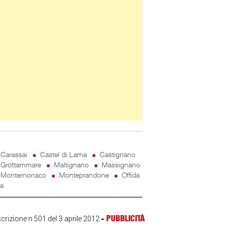
Carassai
Castel di Lama
Castignano
Grottammare
Maltignano
Massignano
Montemonaco
Monteprandone
Offida
ta
-
PUBBLICITÀ
scrizione n.501 del 3 aprile 2012