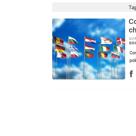
Tag
Co
ch
scri
SOC
Com
pol