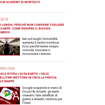
FILM ACADEMY DI MONTALTO
CIETÀ
I LUNGHI, PERCHÉ NON CONVIENE TOGLIERE
SCARPE: COME RIDURRE IL RISCHIO
OMBOSI
Nei voli lunghi l’immobilità
aumenta il rischio trombosi.
Ecco perché tenere scarpe
comode, muoversi e
riconoscere i sintomi.
CNOLOGIA
GLE RITIRA L’AI DA EARTH: I FALSI
ELLITARI METTONO IN CRISI LA FIDUCIA
LE MAPPE
Google sospende in meno di
24 ore l’AI di Earth: gli utenti
creavano falsi satellitari di
guerre e disastri, rischiosi per
l’Osint.