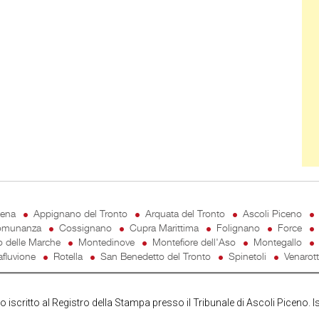
cena
Appignano del Tronto
Arquata del Tronto
Ascoli Piceno
munanza
Cossignano
Cupra Marittima
Folignano
Force
o delle Marche
Montedinove
Montefiore dell'Aso
Montegallo
fluvione
Rotella
San Benedetto del Tronto
Spinetoli
Venarot
iscritto al Registro della Stampa presso il Tribunale di Ascoli Piceno. I