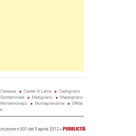
Carassai
Castel di Lama
Castignano
Grottammare
Maltignano
Massignano
Montemonaco
Monteprandone
Offida
ta
-
PUBBLICITÀ
scrizione n.501 del 3 aprile 2012