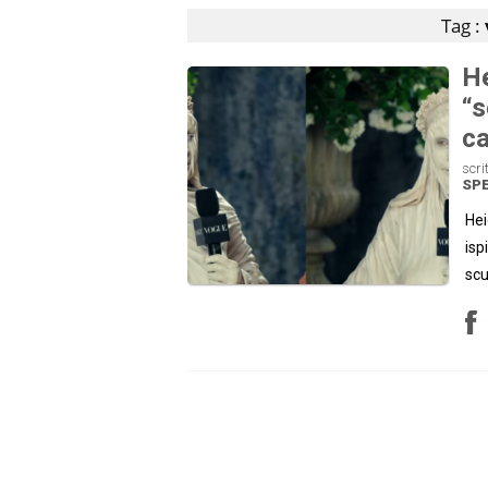
Tag :
He
“s
ca
scri
SP
Hei
isp
scu