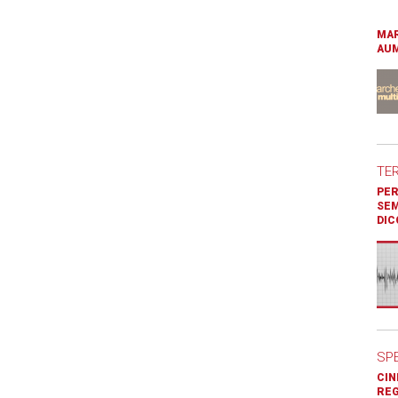
MAR
AUM
TE
PER
SEM
DIC
SP
CIN
REG