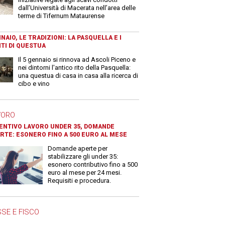
dall’Università di Macerata nell’area delle
terme di Tifernum Mataurense
NAIO, LE TRADIZIONI: LA PASQUELLA E I
TI DI QUESTUA
Il 5 gennaio si rinnova ad Ascoli Piceno e
nei dintorni l'antico rito della Pasquella:
una questua di casa in casa alla ricerca di
cibo e vino
VORO
ENTIVO LAVORO UNDER 35, DOMANDE
RTE: ESONERO FINO A 500 EURO AL MESE
Domande aperte per
stabilizzare gli under 35:
esonero contributivo fino a 500
euro al mese per 24 mesi.
Requisiti e procedura.
SE E FISCO