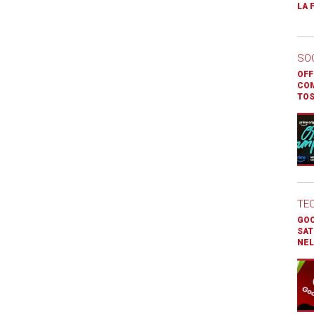
LA 
SO
OFF
COM
TOS
TE
GOO
SAT
NEL