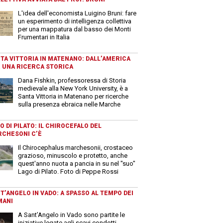
L'idea dell'economista Luigino Bruni: fare
un esperimento di intelligenza collettiva
per una mappatura dal basso dei Monti
Frumentari in Italia
TA VITTORIA IN MATENANO: DALL’AMERICA
 UNA RICERCA STORICA
Dana Fishkin, professoressa di Storia
medievale alla New York University, è a
Santa Vittoria in Matenano per ricerche
sulla presenza ebraica nelle Marche
O DI PILATO: IL CHIROCEFALO DEL
CHESONI C’È
Il Chirocephalus marchesonii, crostaceo
grazioso, minuscolo e protetto, anche
quest'anno nuota a pancia in su nel "suo"
Lago di Pilato. Foto di Peppe Rossi
T’ANGELO IN VADO: A SPASSO AL TEMPO DEI
MANI
A Sant’Angelo in Vado sono partite le
iniziative legate agli scavi condotti