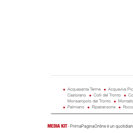
Acquasanta Terme
Acquaviva Pi
Castorano
Colli del Tronto
Co
Monsampolo del Tronto
Montalt
Palmiano
Ripatransone
Rocca
MEDIA KIT
- PrimaPaginaOnline è un quotidiano 