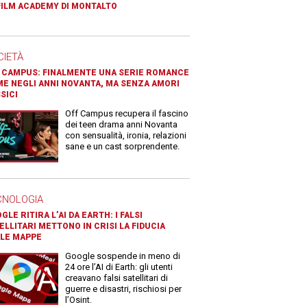
FILM ACADEMY DI MONTALTO
CIETÀ
 CAMPUS: FINALMENTE UNA SERIE ROMANCE
E NEGLI ANNI NOVANTA, MA SENZA AMORI
SICI
Off Campus recupera il fascino
dei teen drama anni Novanta
con sensualità, ironia, relazioni
sane e un cast sorprendente.
CNOLOGIA
GLE RITIRA L’AI DA EARTH: I FALSI
ELLITARI METTONO IN CRISI LA FIDUCIA
LE MAPPE
Google sospende in meno di
24 ore l’AI di Earth: gli utenti
creavano falsi satellitari di
guerre e disastri, rischiosi per
l’Osint.