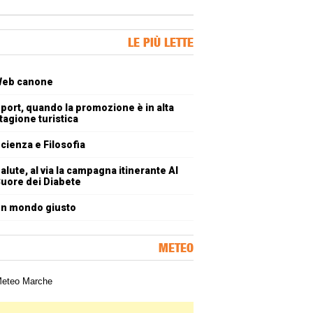
ner Slice
LE PIÙ LETTE
oli più letti
eb canone
port, quando la promozione è in alta
tagione turistica
cienza e Filosofia
alute, al via la campagna itinerante Al
uore dei Diabete
n mondo giusto
METEO
a meteorologica delle Marche
ner Slice