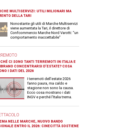
CHE MULTISERVIZI: UTILI MILIONARI MA
ENTO DELLA TARI
Nonostante gli utili di Marche Multiservizi
viene aumentata la Tari, il direttore di
Confcommercio Marche Nord Varotti: "un
comportamento inaccettabile"
RREMOTO
CHÉ CI SONO TANTI TERREMOTI IN ITALIA E
BRANO CONCENTRARSI D’ESTATE? COSA
ONO I DATI DEL 2026
I terremoti dell’estate 2026
fanno paura, ma caldo e
stagione non sono la causa.
Ecco cosa mostrano i dati
INGV e perché l’Italia trema.
ETTACOLO
EMA NELLE MARCHE, NUOVO BANDO
IONALE ENTRO IL 2026: CINECITTÀ SOSTIENE