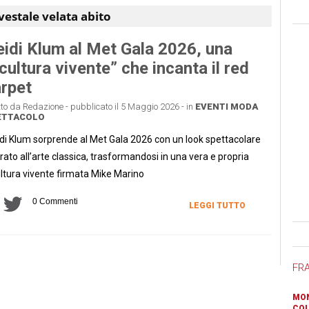
vestale velata abito
idi Klum al Met Gala 2026, una
cultura vivente” che incanta il red
rpet
tto da Redazione - pubblicato il 5 Maggio 2026 - in
EVENTI
MODA
ETTACOLO
di Klum sorprende al Met Gala 2026 con un look spettacolare
irato all’arte classica, trasformandosi in una vera e propria
ltura vivente firmata Mike Marino
0 Commenti
LEGGI TUTTO
Ban
FR
MON
COL