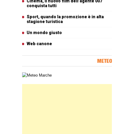
Cinema, il nuovo film dell’agente 007
conquista tutti
Sport, quando la promozione è in alta
stagione turistica
Un mondo giusto
Web canone
METEO
Carta meteorologica delle Marche
Banner Slice