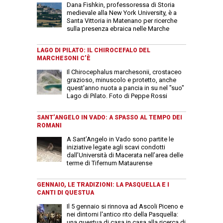
Dana Fishkin, professoressa di Storia
medievale alla New York University, è a
Santa Vittoria in Matenano per ricerche
sulla presenza ebraica nelle Marche
LAGO DI PILATO: IL CHIROCEFALO DEL
MARCHESONI C’È
Il Chirocephalus marchesonii, crostaceo
grazioso, minuscolo e protetto, anche
quest'anno nuota a pancia in su nel "suo"
Lago di Pilato. Foto di Peppe Rossi
SANT’ANGELO IN VADO: A SPASSO AL TEMPO DEI
ROMANI
A Sant’Angelo in Vado sono partite le
iniziative legate agli scavi condotti
dall’Università di Macerata nell’area delle
terme di Tifernum Mataurense
GENNAIO, LE TRADIZIONI: LA PASQUELLA E I
CANTI DI QUESTUA
Il 5 gennaio si rinnova ad Ascoli Piceno e
nei dintorni l'antico rito della Pasquella:
una questua di casa in casa alla ricerca di