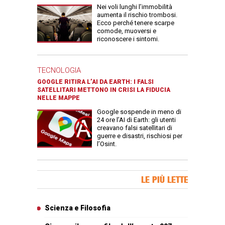
Nei voli lunghi l’immobilità
aumenta il rischio trombosi.
Ecco perché tenere scarpe
comode, muoversi e
riconoscere i sintomi.
TECNOLOGIA
GOOGLE RITIRA L’AI DA EARTH: I FALSI
SATELLITARI METTONO IN CRISI LA FIDUCIA
NELLE MAPPE
Google sospende in meno di
24 ore l’AI di Earth: gli utenti
creavano falsi satellitari di
guerre e disastri, rischiosi per
l’Osint.
Banner Slice
LE PIÙ LETTE
Articoli più letti
Scienza e Filosofia