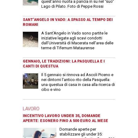
quest'anno nuota a pancia in su nel "suo"
Lago di Pilato. Foto di Peppe Rossi
SANT’ANGELO IN VADO: A SPASSO AL TEMPO DEI
ROMANI
A Sant’Angelo in Vado sono partite le
iniziative legate agli scavi condotti
dall’Università di Macerata nell’area delle
terme di Tifernum Mataurense
GENNAIO, LE TRADIZIONI: LA PASQUELLA E I
CANTI DI QUESTUA
Il 5 gennaio si rinnova ad Ascoli Piceno e
nei dintorni l'antico rito della Pasquella:
una questua di casa in casa alla ricerca di
cibo e vino
LAVORO
INCENTIVO LAVORO UNDER 35, DOMANDE
APERTE: ESONERO FINO A 500 EURO AL MESE
Domande aperte per
stabilizzare gli under 35: