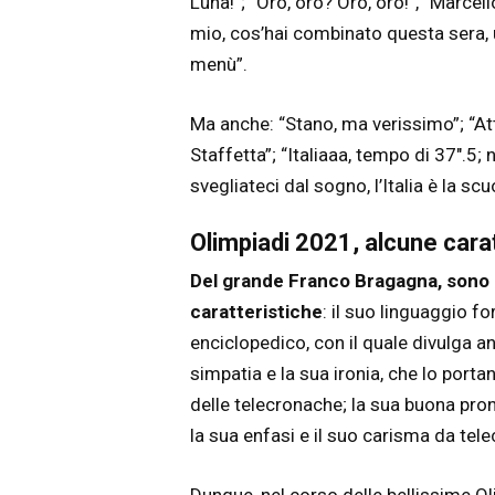
Luna!”; “Oro, oro? Oro, oro!”, “Marce
mio, cos’hai combinato questa sera,
menù”.
Ma anche: “Stano, ma verissimo”; “At
Staffetta”; “Italiaaa, tempo di 37″.5;
svegliateci dal sogno, l’Italia è la scu
Olimpiadi 2021, alcune cara
Del grande Franco Bragagna, sono 
caratteristiche
: il suo linguaggio fo
enciclopedico, con il quale divulga an
simpatia e la sua ironia, che lo porta
delle telecronache; la sua buona pronu
la sua enfasi e il suo carisma da tel
Dunque, nel corso delle bellissime O