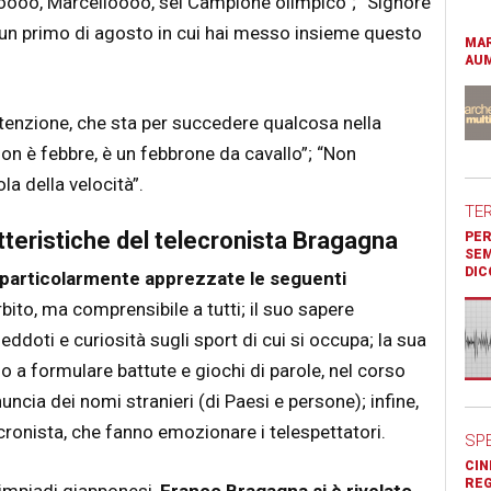
lloooo, Marcelloooo, sei Campione olimpico”; “Signore
 un primo di agosto in cui hai messo insieme questo
MAR
AUM
tenzione, che sta per succedere qualcosa nella
 non è febbre, è un febbrone da cavallo”; “Non
ola della velocità”.
TE
tteristiche del telecronista Bragagna
PER
SEM
DIC
particolarmente apprezzate le seguenti
rbito, ma comprensibile a tutti; il suo sapere
eddoti e curiosità sugli sport di cui si occupa; la sua
no a formulare battute e giochi di parole, nel corso
ncia dei nomi stranieri (di Paesi e persone); infine,
ecronista, che fanno emozionare i telespettatori.
SP
CIN
REG
limpiadi giapponesi,
Franco Bragagna si è rivelato