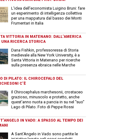
L'idea dell'economista Luigino Bruni: fare
un esperimento di intelligenza collettiva
per una mappatura dal basso dei Monti
Frumentari in Italia
TA VITTORIA IN MATENANO: DALL’AMERICA
 UNA RICERCA STORICA
Dana Fishkin, professoressa di Storia
medievale alla New York University, è a
Santa Vittoria in Matenano per ricerche
sulla presenza ebraica nelle Marche
O DI PILATO: IL CHIROCEFALO DEL
CHESONI C’È
Il Chirocephalus marchesonii, crostaceo
grazioso, minuscolo e protetto, anche
quest'anno nuota a pancia in su nel "suo"
Lago di Pilato. Foto di Peppe Rossi
T’ANGELO IN VADO: A SPASSO AL TEMPO DEI
MANI
A Sant’Angelo in Vado sono partite le
iniziative legate agli scavi condotti