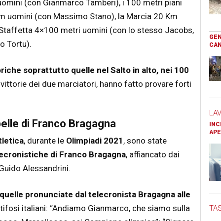
to uomini (con Gianmarco Tamberi), i 100 metri piani
Km uomini (con Massimo Stano), la Marcia 20 Km
 Staffetta 4×100 metri uomini (con lo stesso Jacobs,
GEN
o Tortu).
CAN
riche soprattutto quelle nel Salto in alto, nei 100
vittorie dei due marciatori, hanno fatto provare forti
LA
 belle di Franco Bragagna
INC
APE
tletica
, durante le
Olimpiadi 2021
, sono state
lecronistiche di Franco Bragagna
, affiancato dai
 Guido Alessandrini.
ra quelle pronunciate dal telecronista Bragagna alle
 tifosi italiani: “Andiamo Gianmarco, che siamo sulla
TAS