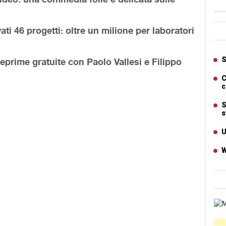
Ban
ti 46 progetti: oltre un milione per laboratori
Artic
S
ime gratuite con Paolo Vallesi e Filippo
C
c
S
s
U
W
Cart
Ban