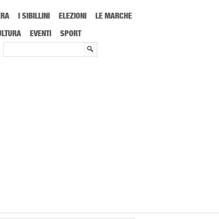
ERA
I SIBILLINI
ELEZIONI
LE MARCHE
ranco Bragagna telecronista d’oro
ULTURA
EVENTI
SPORT