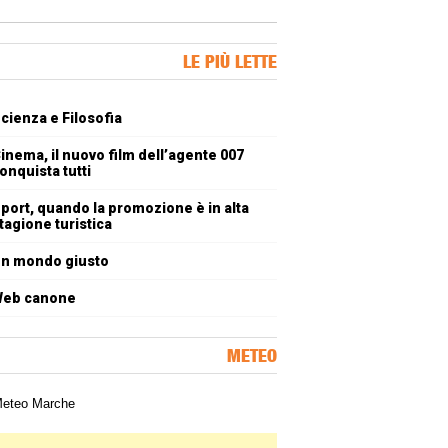
ner Slice
LE PIÙ LETTE
oli più letti
cienza e Filosofia
inema, il nuovo film dell’agente 007
onquista tutti
port, quando la promozione è in alta
tagione turistica
n mondo giusto
eb canone
METEO
a meteorologica delle Marche
ner Slice