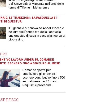
dall’Università di Macerata nell’area delle
terme di Tifernum Mataurense
NAIO, LE TRADIZIONI: LA PASQUELLA E I
TI DI QUESTUA
Il 5 gennaio si rinnova ad Ascoli Piceno e
nei dintorni l'antico rito della Pasquella:
una questua di casa in casa alla ricerca di
cibo e vino
VORO
ENTIVO LAVORO UNDER 35, DOMANDE
RTE: ESONERO FINO A 500 EURO AL MESE
Domande aperte per
stabilizzare gli under 35:
esonero contributivo fino a 500
euro al mese per 24 mesi.
Requisiti e procedura.
SE E FISCO