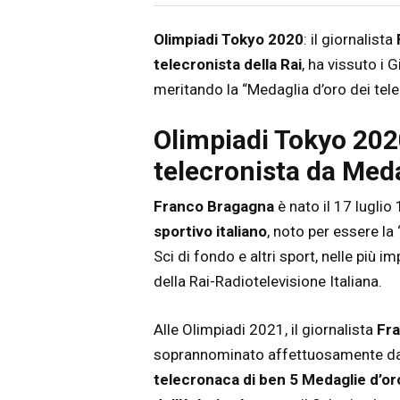
Articolo
Testo articolo principale
Olimpiadi Tokyo 2020
: il giornalista
telecronista della Rai
, ha vissuto i 
meritando la “Medaglia d’oro dei tele
Olimpiadi Tokyo 20
telecronista da Meda
Franco Bragagna
è nato il 17 luglio
sportivo italiano
, noto per essere la 
Sci di fondo e altri sport, nelle più 
della Rai-Radiotelevisione Italiana.
Alle Olimpiadi 2021, il giornalista
Fr
soprannominato affettuosamente dai s
telecronaca di ben 5 Medaglie d’oro v