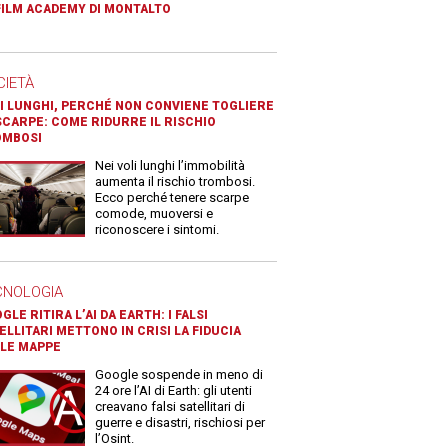
FILM ACADEMY DI MONTALTO
CIETÀ
I LUNGHI, PERCHÉ NON CONVIENE TOGLIERE
SCARPE: COME RIDURRE IL RISCHIO
OMBOSI
Nei voli lunghi l’immobilità
aumenta il rischio trombosi.
Ecco perché tenere scarpe
comode, muoversi e
riconoscere i sintomi.
CNOLOGIA
GLE RITIRA L’AI DA EARTH: I FALSI
ELLITARI METTONO IN CRISI LA FIDUCIA
LE MAPPE
Google sospende in meno di
24 ore l’AI di Earth: gli utenti
creavano falsi satellitari di
guerre e disastri, rischiosi per
l’Osint.