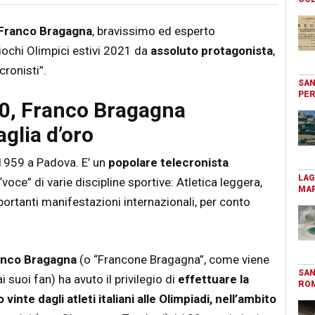
Franco Bragagna
, bravissimo ed esperto
Giochi Olimpici estivi 2021 da
assoluto protagonista
,
cronisti”.
SAN
PER
20, Franco Bragagna
glia d’oro
 1959 a Padova. E’ un
popolare telecronista
LAG
“voce” di varie discipline sportive: Atletica leggera,
MAR
importanti manifestazioni internazionali, per conto
anco Bragagna
(o “Francone Bragagna”, come viene
SAN
uoi fan) ha avuto il privilegio di
effettuare la
RO
inte dagli atleti italiani alle Olimpiadi, nell’ambito