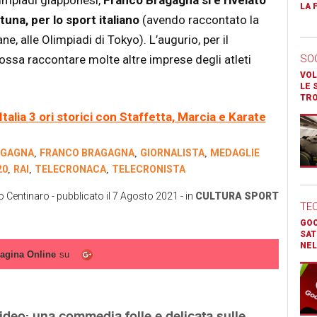
LA 
una, per lo sport italiano
(avendo raccontato la
ne, alle Olimpiadi di Tokyo). L’augurio, per il
ossa raccontare molte altre imprese degli atleti
SO
VOL
LE 
TR
talia 3 ori storici con Staffetta, Marcia e Karate
AGAGNA
FRANCO BRAGAGNA
GIORNALISTA
MEDAGLIE
,
,
,
20
RAI
TELECRONACA
TELECRONISTA
,
,
,
o Centinaro
- pubblicato il
7 Agosto 2021
- in
CULTURA
SPORT
TE
GOO
SAT
NEL
agina Online
su
ideo: una commedia folle e delicata sulle