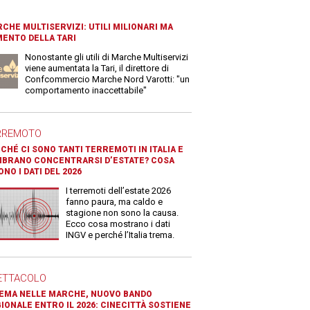
CHE MULTISERVIZI: UTILI MILIONARI MA
ENTO DELLA TARI
Nonostante gli utili di Marche Multiservizi
viene aumentata la Tari, il direttore di
Confcommercio Marche Nord Varotti: "un
comportamento inaccettabile"
RREMOTO
CHÉ CI SONO TANTI TERREMOTI IN ITALIA E
BRANO CONCENTRARSI D’ESTATE? COSA
ONO I DATI DEL 2026
I terremoti dell’estate 2026
fanno paura, ma caldo e
stagione non sono la causa.
Ecco cosa mostrano i dati
INGV e perché l’Italia trema.
ETTACOLO
EMA NELLE MARCHE, NUOVO BANDO
IONALE ENTRO IL 2026: CINECITTÀ SOSTIENE