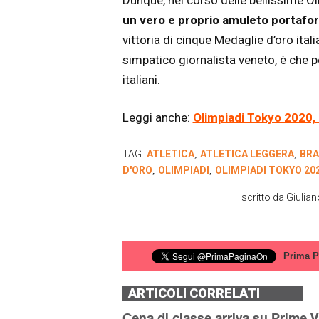
un vero e proprio amuleto portafort
vittoria di cinque Medaglie d’oro italia
simpatico giornalista veneto, è che p
italiani.
Leggi anche:
Olimpiadi Tokyo 2020, I
TAG:
ATLETICA
ATLETICA LEGGERA
BR
,
,
D'ORO
OLIMPIADI
OLIMPIADI TOKYO 20
,
,
scritto da
Giulian
Prima P
ARTICOLI CORRELATI
Cena di classe arriva su Prime V