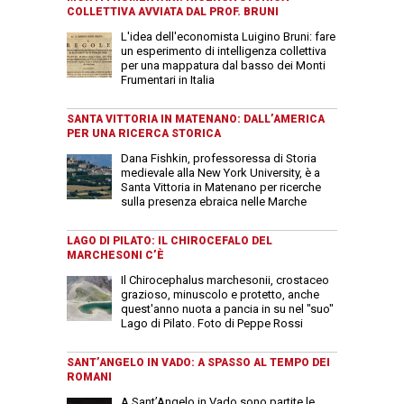
COLLETTIVA AVVIATA DAL PROF. BRUNI
L'idea dell'economista Luigino Bruni: fare
un esperimento di intelligenza collettiva
per una mappatura dal basso dei Monti
Frumentari in Italia
SANTA VITTORIA IN MATENANO: DALL’AMERICA
PER UNA RICERCA STORICA
Dana Fishkin, professoressa di Storia
medievale alla New York University, è a
Santa Vittoria in Matenano per ricerche
sulla presenza ebraica nelle Marche
LAGO DI PILATO: IL CHIROCEFALO DEL
MARCHESONI C’È
Il Chirocephalus marchesonii, crostaceo
grazioso, minuscolo e protetto, anche
quest'anno nuota a pancia in su nel "suo"
Lago di Pilato. Foto di Peppe Rossi
SANT’ANGELO IN VADO: A SPASSO AL TEMPO DEI
ROMANI
A Sant’Angelo in Vado sono partite le