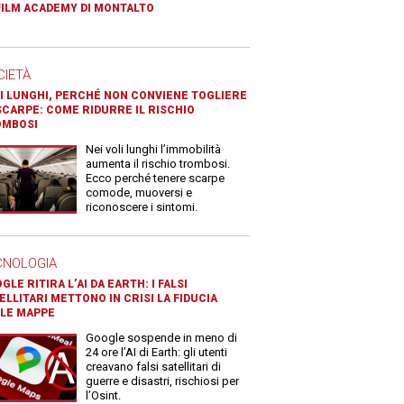
FILM ACADEMY DI MONTALTO
CIETÀ
I LUNGHI, PERCHÉ NON CONVIENE TOGLIERE
SCARPE: COME RIDURRE IL RISCHIO
OMBOSI
Nei voli lunghi l’immobilità
aumenta il rischio trombosi.
Ecco perché tenere scarpe
comode, muoversi e
riconoscere i sintomi.
CNOLOGIA
GLE RITIRA L’AI DA EARTH: I FALSI
ELLITARI METTONO IN CRISI LA FIDUCIA
LE MAPPE
Google sospende in meno di
24 ore l’AI di Earth: gli utenti
creavano falsi satellitari di
guerre e disastri, rischiosi per
l’Osint.