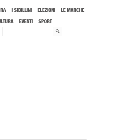
ERA
I SIBILLINI
ELEZIONI
LE MARCHE
39 anni, il messaggio emoziona i fan: “Voglio sentirmi sempre più a casa nella
ULTURA
EVENTI
SPORT