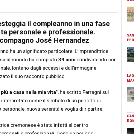
festeggia il compleanno in una fase
ita personale e professionale.
SAN
vo compagno José Hernandez
PER
o ha un significato particolare. L’imprenditrice
amosa al mondo ha compiuto
39 anni
condividendo con
ale, lontano dagli eccessi e dall’immagine
zzato il suo racconto pubblico.
LAG
MAR
più a casa nella mia vita
”, ha scritto Ferragni sui
 interpretato come il simbolo di un periodo di
personale, nuova serenità e voglia di ripartire.
SAN
RO
itrice cremonese è stata infatti al centro
personali e professionali. Dopo un periodo