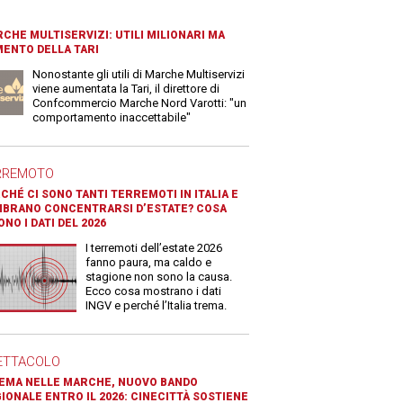
CHE MULTISERVIZI: UTILI MILIONARI MA
ENTO DELLA TARI
Nonostante gli utili di Marche Multiservizi
viene aumentata la Tari, il direttore di
Confcommercio Marche Nord Varotti: "un
comportamento inaccettabile"
RREMOTO
CHÉ CI SONO TANTI TERREMOTI IN ITALIA E
BRANO CONCENTRARSI D’ESTATE? COSA
ONO I DATI DEL 2026
I terremoti dell’estate 2026
fanno paura, ma caldo e
stagione non sono la causa.
Ecco cosa mostrano i dati
INGV e perché l’Italia trema.
ETTACOLO
EMA NELLE MARCHE, NUOVO BANDO
IONALE ENTRO IL 2026: CINECITTÀ SOSTIENE