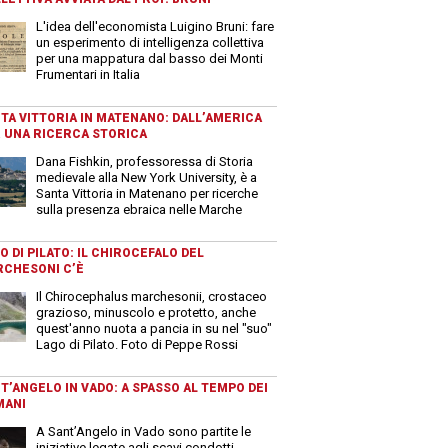
L'idea dell'economista Luigino Bruni: fare
un esperimento di intelligenza collettiva
per una mappatura dal basso dei Monti
Frumentari in Italia
TA VITTORIA IN MATENANO: DALL’AMERICA
 UNA RICERCA STORICA
Dana Fishkin, professoressa di Storia
medievale alla New York University, è a
Santa Vittoria in Matenano per ricerche
sulla presenza ebraica nelle Marche
O DI PILATO: IL CHIROCEFALO DEL
CHESONI C’È
Il Chirocephalus marchesonii, crostaceo
grazioso, minuscolo e protetto, anche
quest'anno nuota a pancia in su nel "suo"
Lago di Pilato. Foto di Peppe Rossi
T’ANGELO IN VADO: A SPASSO AL TEMPO DEI
MANI
A Sant’Angelo in Vado sono partite le
iniziative legate agli scavi condotti