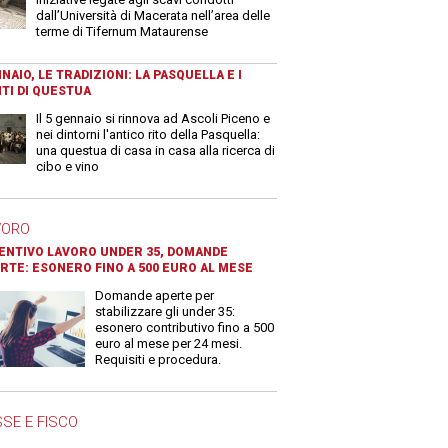
dall’Università di Macerata nell’area delle
terme di Tifernum Mataurense
NAIO, LE TRADIZIONI: LA PASQUELLA E I
TI DI QUESTUA
Il 5 gennaio si rinnova ad Ascoli Piceno e
nei dintorni l'antico rito della Pasquella:
una questua di casa in casa alla ricerca di
cibo e vino
VORO
ENTIVO LAVORO UNDER 35, DOMANDE
RTE: ESONERO FINO A 500 EURO AL MESE
Domande aperte per
stabilizzare gli under 35:
esonero contributivo fino a 500
euro al mese per 24 mesi.
Requisiti e procedura.
SE E FISCO