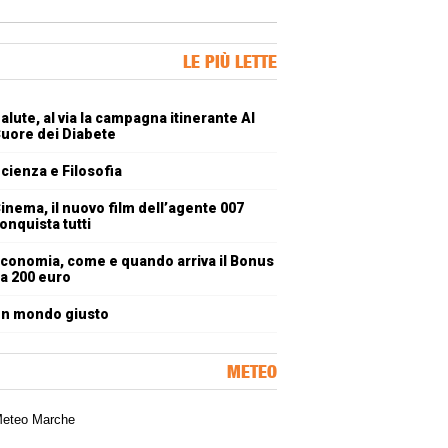
ner Slice
LE PIÙ LETTE
oli più letti
alute, al via la campagna itinerante Al
uore dei Diabete
cienza e Filosofia
inema, il nuovo film dell’agente 007
onquista tutti
conomia, come e quando arriva il Bonus
a 200 euro
n mondo giusto
METEO
a meteorologica delle Marche