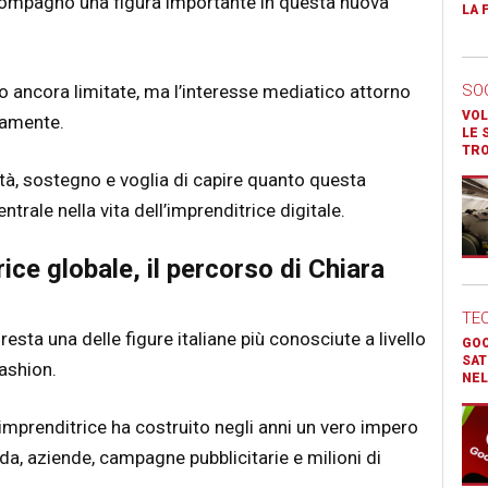
compagno una figura importante in questa nuova
LA 
o ancora limitate, ma l’interesse mediatico attorno
SO
VOL
damente.
LE 
TR
sità, sostegno e voglia di capire quanto questa
trale nella vita dell’imprenditrice digitale.
ice globale, il percorso di Chiara
TE
resta una delle figure italiane più conosciute a livello
GOO
SAT
ashion.
NEL
’imprenditrice ha costruito negli anni un vero impero
a, aziende, campagne pubblicitarie e milioni di