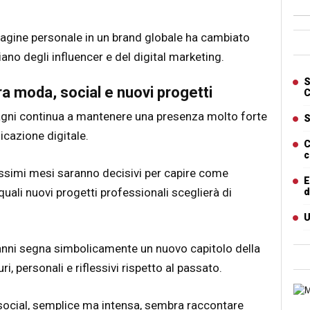
agine personale in un brand globale ha cambiato
Ban
no degli influencer e del digital marketing.
Artic
S
tra moda, social e nuovi progetti
C
rragni continua a mantenere una presenza molto forte
S
cazione digitale.
C
c
ossimi mesi saranno decisivi per capire come
E
uali nuovi progetti professionali sceglierà di
d
U
anni segna simbolicamente un nuovo capitolo della
i, personali e riflessivi rispetto al passato.
Cart
i social, semplice ma intensa, sembra raccontare