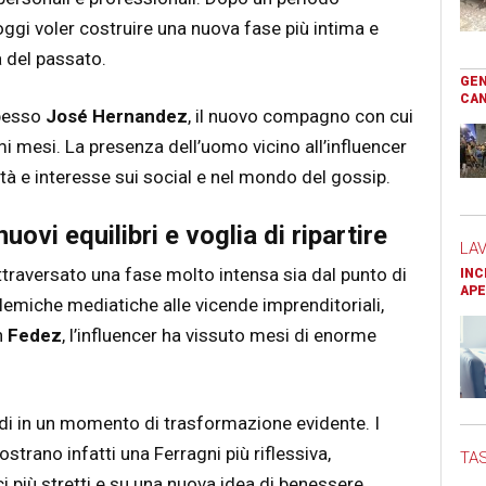
gi voler costruire una nuova fase più intima e
 del passato.
GEN
CAN
spesso
José Hernandez
, il nuovo compagno con cui
mi mesi. La presenza dell’uomo vicino all’influencer
tà e interesse sui social e nel mondo del gossip.
uovi equilibri e voglia di ripartire
LA
attraversato una fase molto intensa sia dal punto di
INC
APE
olemiche mediatiche alle vicende imprenditoriali,
n
Fedez
, l’influencer ha vissuto mesi di enorme
ndi in un momento di trasformazione evidente. I
trano infatti una Ferragni più riflessiva,
TAS
i più stretti e su una nuova idea di benessere