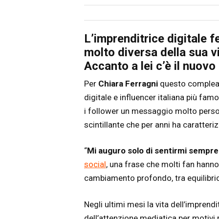
Articolo
Testo articolo principale
L’imprenditrice digitale 
molto diversa della sua v
Accanto a lei c’è il nuo
Per
Chiara Ferragni
questo compleann
digitale e influencer italiana più f
i follower un messaggio molto person
scintillante che per anni ha caratteri
“
Mi auguro solo di sentirmi sempre 
social
, una frase che molti fan hanno
cambiamento profondo, tra equilibrio 
Negli ultimi mesi la vita dell’imprend
dell’attenzione mediatica per motivi 