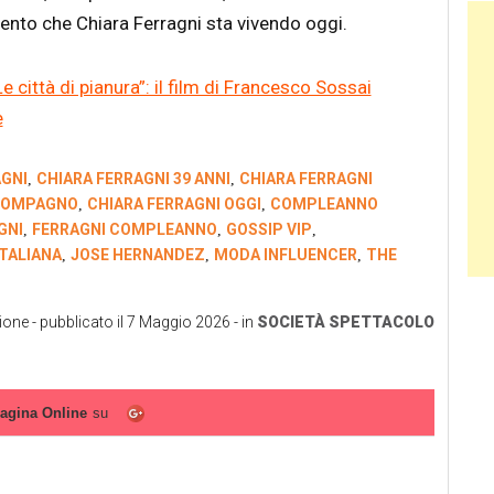
Ban
mento che Chiara Ferragni sta vivendo oggi.
e città di pianura”: il film di Francesco Sossai
e
AGNI
CHIARA FERRAGNI 39 ANNI
CHIARA FERRAGNI
,
,
 COMPAGNO
CHIARA FERRAGNI OGGI
COMPLEANNO
,
,
GNI
FERRAGNI COMPLEANNO
GOSSIP VIP
,
,
,
ITALIANA
JOSE HERNANDEZ
MODA INFLUENCER
THE
,
,
,
ione
- pubblicato il
7 Maggio 2026
- in
SOCIETÀ
SPETTACOLO
agina Online
su