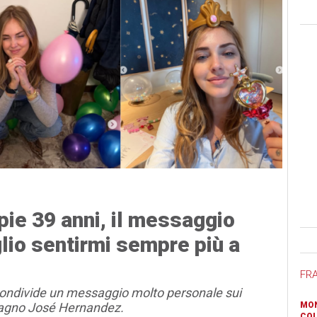
ie 39 anni, il messaggio
Ban
lio sentirmi sempre più a
FR
condivide un messaggio molto personale sui
mpagno José Hernandez.
MON
COL