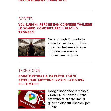
LA FILM ACADEMY DI MONTALTO
SOCIETÀ
VOLI LUNGHI, PERCHÉ NON CONVIENE TOGLIERE
LE SCARPE: COME RIDURRE IL RISCHIO
TROMBOSI
Nei voli lunghi l’immobilità
aumenta il rischio trombosi.
Ecco perché tenere scarpe
comode, muoversi e
riconoscere i sintomi.
TECNOLOGIA
GOOGLE RITIRA L’AI DA EARTH: I FALSI
SATELLITARI METTONO IN CRISI LA FIDUCIA
NELLE MAPPE
Google sospende in meno di
24 ore l’AI di Earth: gli utenti
creavano falsi satellitari di
guerre e disastri, rischiosi per
l’Osint.