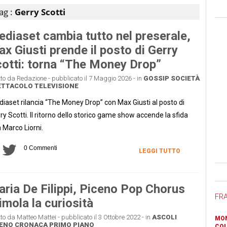
ag :
Gerry Scotti
diaset cambia tutto nel preserale,
x Giusti prende il posto di Gerry
otti: torna “The Money Drop”
tto da Redazione - pubblicato il 7 Maggio 2026 - in
GOSSIP
SOCIETÀ
ETTACOLO
TELEVISIONE
iaset rilancia “The Money Drop” con Max Giusti al posto di
ry Scotti. Il ritorno dello storico game show accende la sfida
 Marco Liorni.
0 Commenti
LEGGI TUTTO
Ban
ria De Filippi, Piceno Pop Chorus
FR
imola la curiosità
tto da Matteo Mattei - pubblicato il 3 Ottobre 2022 - in
ASCOLI
MON
CENO
CRONACA
PRIMO PIANO
COL