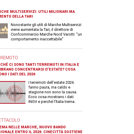
CHE MULTISERVIZI: UTILI MILIONARI MA
ENTO DELLA TARI
Nonostante gli utili di Marche Multiservizi
viene aumentata la Tari, il direttore di
Confcommercio Marche Nord Varotti: "un
comportamento inaccettabile"
RREMOTO
CHÉ CI SONO TANTI TERREMOTI IN ITALIA E
BRANO CONCENTRARSI D’ESTATE? COSA
ONO I DATI DEL 2026
I terremoti dell’estate 2026
fanno paura, ma caldo e
stagione non sono la causa.
Ecco cosa mostrano i dati
INGV e perché l’Italia trema.
ETTACOLO
EMA NELLE MARCHE, NUOVO BANDO
IONALE ENTRO IL 2026: CINECITTÀ SOSTIENE