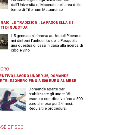
dall’Università di Macerata nell’area delle
terme di Tifernum Mataurense
NAIO, LE TRADIZIONI: LA PASQUELLA E I
TI DI QUESTUA
Il 5 gennaio si rinnova ad Ascoli Piceno e
nei dintorni l'antico rito della Pasquella:
una questua di casa in casa alla ricerca di
cibo e vino
VORO
ENTIVO LAVORO UNDER 35, DOMANDE
RTE: ESONERO FINO A 500 EURO AL MESE
Domande aperte per
stabilizzare gli under 35:
esonero contributivo fino a 500
euro al mese per 24 mesi.
Requisiti e procedura.
SE E FISCO