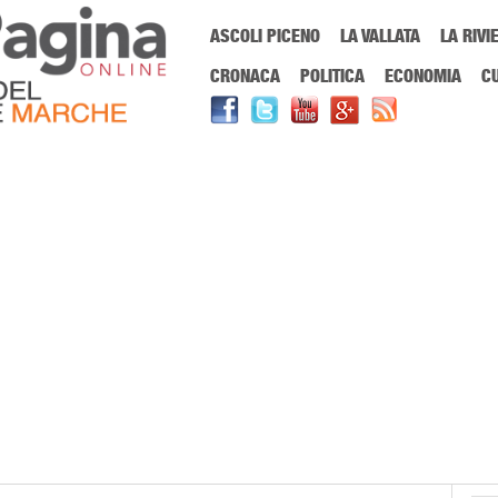
Menu Principale
ASCOLI PICENO
LA VALLATA
LA RIVI
Sei in:
PrimaPaginaOnline.it
Home
»
Gerry Scotti
CRONACA
POLITICA
ECONOMIA
C