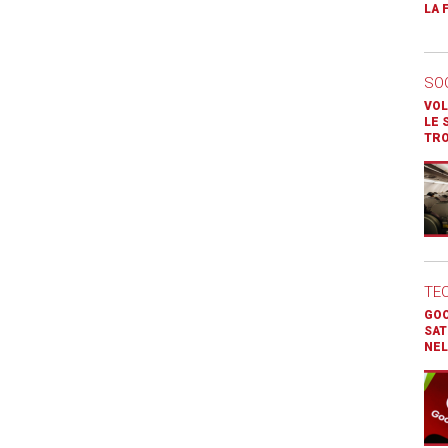
LA 
SO
VOL
LE 
TR
TE
GOO
SAT
NEL