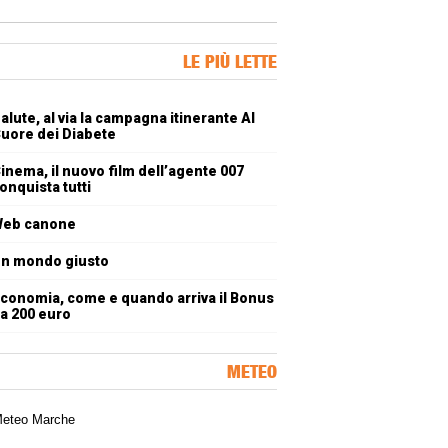
ner Slice
LE PIÙ LETTE
oli più letti
alute, al via la campagna itinerante Al
uore dei Diabete
inema, il nuovo film dell’agente 007
onquista tutti
eb canone
n mondo giusto
conomia, come e quando arriva il Bonus
a 200 euro
METEO
a meteorologica delle Marche