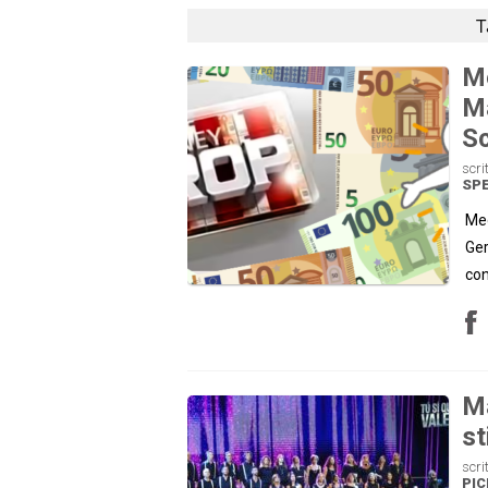
T
Me
Ma
Sc
scri
SP
Med
Ger
con
Ma
st
scri
PI