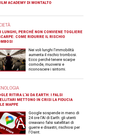
FILM ACADEMY DI MONTALTO
CIETÀ
I LUNGHI, PERCHÉ NON CONVIENE TOGLIERE
SCARPE: COME RIDURRE IL RISCHIO
OMBOSI
Nei voli lunghi l’immobilità
aumenta il rischio trombosi.
Ecco perché tenere scarpe
comode, muoversi e
riconoscere i sintomi.
CNOLOGIA
GLE RITIRA L’AI DA EARTH: I FALSI
ELLITARI METTONO IN CRISI LA FIDUCIA
LE MAPPE
Google sospende in meno di
24 ore l’AI di Earth: gli utenti
creavano falsi satellitari di
guerre e disastri, rischiosi per
l’Osint.