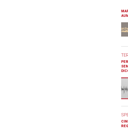
MAR
AUM
TE
PER
SEM
DIC
SP
CIN
REG