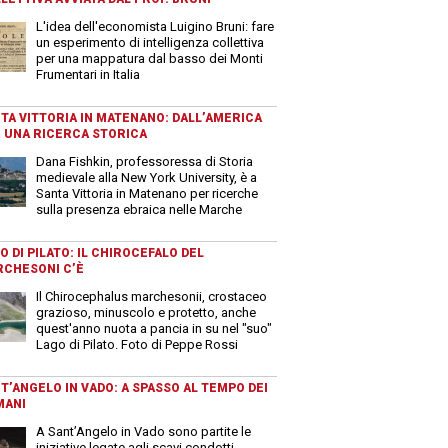
L'idea dell'economista Luigino Bruni: fare
un esperimento di intelligenza collettiva
per una mappatura dal basso dei Monti
Frumentari in Italia
TA VITTORIA IN MATENANO: DALL’AMERICA
 UNA RICERCA STORICA
Dana Fishkin, professoressa di Storia
medievale alla New York University, è a
Santa Vittoria in Matenano per ricerche
sulla presenza ebraica nelle Marche
O DI PILATO: IL CHIROCEFALO DEL
CHESONI C’È
Il Chirocephalus marchesonii, crostaceo
grazioso, minuscolo e protetto, anche
quest'anno nuota a pancia in su nel "suo"
Lago di Pilato. Foto di Peppe Rossi
T’ANGELO IN VADO: A SPASSO AL TEMPO DEI
MANI
A Sant’Angelo in Vado sono partite le
iniziative legate agli scavi condotti