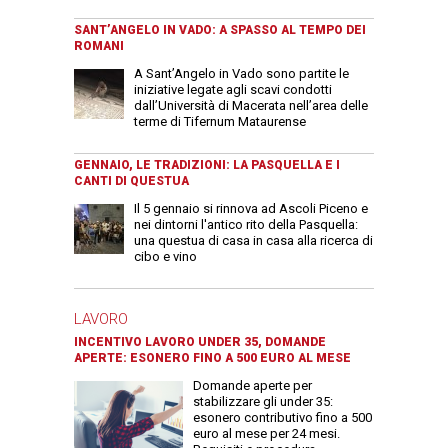
SANT’ANGELO IN VADO: A SPASSO AL TEMPO DEI
ROMANI
A Sant’Angelo in Vado sono partite le
iniziative legate agli scavi condotti
dall’Università di Macerata nell’area delle
terme di Tifernum Mataurense
GENNAIO, LE TRADIZIONI: LA PASQUELLA E I
CANTI DI QUESTUA
Il 5 gennaio si rinnova ad Ascoli Piceno e
nei dintorni l'antico rito della Pasquella:
una questua di casa in casa alla ricerca di
cibo e vino
LAVORO
INCENTIVO LAVORO UNDER 35, DOMANDE
APERTE: ESONERO FINO A 500 EURO AL MESE
Domande aperte per
stabilizzare gli under 35:
esonero contributivo fino a 500
euro al mese per 24 mesi.