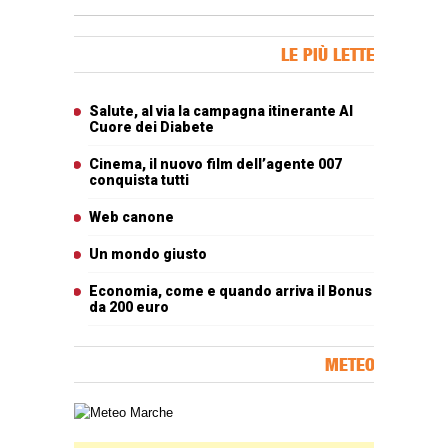
Banner Slice
LE PIÙ LETTE
Articoli più letti
Salute, al via la campagna itinerante Al
Cuore dei Diabete
Cinema, il nuovo film dell’agente 007
conquista tutti
Web canone
Un mondo giusto
Economia, come e quando arriva il Bonus
da 200 euro
METEO
Carta meteorologica delle Marche