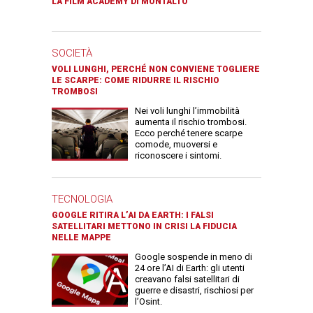
LA FILM ACADEMY DI MONTALTO
SOCIETÀ
VOLI LUNGHI, PERCHÉ NON CONVIENE TOGLIERE
LE SCARPE: COME RIDURRE IL RISCHIO
TROMBOSI
Nei voli lunghi l’immobilità
aumenta il rischio trombosi.
Ecco perché tenere scarpe
comode, muoversi e
riconoscere i sintomi.
TECNOLOGIA
GOOGLE RITIRA L’AI DA EARTH: I FALSI
SATELLITARI METTONO IN CRISI LA FIDUCIA
NELLE MAPPE
Google sospende in meno di
24 ore l’AI di Earth: gli utenti
creavano falsi satellitari di
guerre e disastri, rischiosi per
l’Osint.