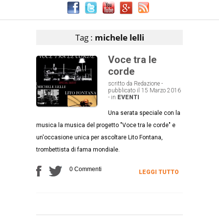
Articoli che contengono il tag selezionato
Tag :
michele lelli
Voce tra le
corde
scritto da Redazione -
pubblicato il 15 Marzo 2016
- in
EVENTI
Una serata speciale con la
musica la musica del progetto "Voce tra le corde" e
un'occasione unica per ascoltare Lito Fontana,
trombettista di fama mondiale.
0 Commenti
LEGGI TUTTO