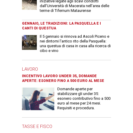
iniziative legate agli scavi condotti
dall’Università di Macerata nell’area delle
terme di Tifernum Mataurense
GENNAIO, LE TRADIZIONI: LA PASQUELLA E I
CANTI DI QUESTUA
Il 5 gennaio si rinnova ad Ascoli Piceno e
nei dintorni l'antico rito della Pasquella:
una questua di casa in casa alla ricerca di
cibo e vino
LAVORO
INCENTIVO LAVORO UNDER 35, DOMANDE
APERTE: ESONERO FINO A 500 EURO AL MESE
Domande aperte per
stabilizzare gli under 35:
esonero contributivo fino a 500
euro al mese per 24 mesi.
Requisiti e procedura.
TASSE E FISCO