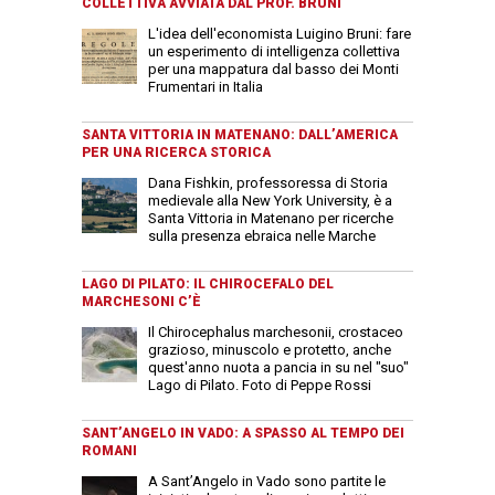
COLLETTIVA AVVIATA DAL PROF. BRUNI
L'idea dell'economista Luigino Bruni: fare
un esperimento di intelligenza collettiva
per una mappatura dal basso dei Monti
Frumentari in Italia
SANTA VITTORIA IN MATENANO: DALL’AMERICA
PER UNA RICERCA STORICA
Dana Fishkin, professoressa di Storia
medievale alla New York University, è a
Santa Vittoria in Matenano per ricerche
sulla presenza ebraica nelle Marche
LAGO DI PILATO: IL CHIROCEFALO DEL
MARCHESONI C’È
Il Chirocephalus marchesonii, crostaceo
grazioso, minuscolo e protetto, anche
quest'anno nuota a pancia in su nel "suo"
Lago di Pilato. Foto di Peppe Rossi
SANT’ANGELO IN VADO: A SPASSO AL TEMPO DEI
ROMANI
A Sant’Angelo in Vado sono partite le