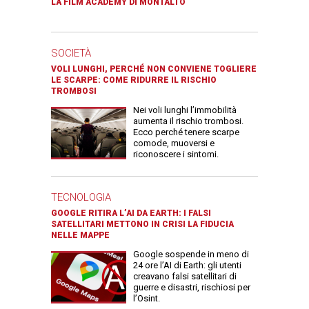
LA FILM ACADEMY DI MONTALTO
SOCIETÀ
VOLI LUNGHI, PERCHÉ NON CONVIENE TOGLIERE
LE SCARPE: COME RIDURRE IL RISCHIO
TROMBOSI
Nei voli lunghi l’immobilità
aumenta il rischio trombosi.
Ecco perché tenere scarpe
comode, muoversi e
riconoscere i sintomi.
TECNOLOGIA
GOOGLE RITIRA L’AI DA EARTH: I FALSI
SATELLITARI METTONO IN CRISI LA FIDUCIA
NELLE MAPPE
Google sospende in meno di
24 ore l’AI di Earth: gli utenti
creavano falsi satellitari di
guerre e disastri, rischiosi per
l’Osint.