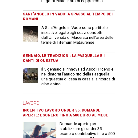
Lago di Pilato. Foto di Peppe Rossi
SANT’ANGELO IN VADO: A SPASSO AL TEMPO DEI
ROMANI
A Sant’Angelo in Vado sono partite le
iniziative legate agli scavi condotti
dall’Università di Macerata nell’area delle
terme di Tifernum Mataurense
GENNAIO, LE TRADIZIONI: LA PASQUELLA E I
CANTI DI QUESTUA
Il 5 gennaio si rinnova ad Ascoli Piceno e
nei dintorni l'antico rito della Pasquella:
una questua di casa in casa alla ricerca di
cibo e vino
LAVORO
INCENTIVO LAVORO UNDER 35, DOMANDE
APERTE: ESONERO FINO A 500 EURO AL MESE
Domande aperte per
stabilizzare gli under 35:
esonero contributivo fino a 500