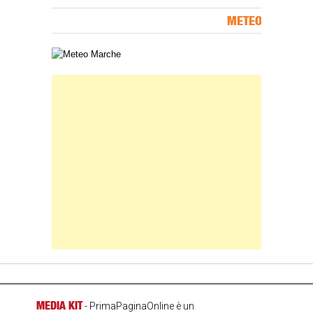
METEO
Carta meteorologica delle Marche
Banner Slice
MEDIA KIT
- PrimaPaginaOnline è un