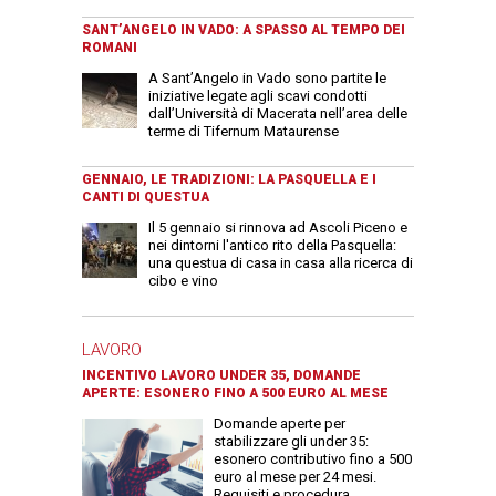
SANT’ANGELO IN VADO: A SPASSO AL TEMPO DEI
ROMANI
A Sant’Angelo in Vado sono partite le
iniziative legate agli scavi condotti
dall’Università di Macerata nell’area delle
terme di Tifernum Mataurense
GENNAIO, LE TRADIZIONI: LA PASQUELLA E I
CANTI DI QUESTUA
Il 5 gennaio si rinnova ad Ascoli Piceno e
nei dintorni l'antico rito della Pasquella:
una questua di casa in casa alla ricerca di
cibo e vino
LAVORO
INCENTIVO LAVORO UNDER 35, DOMANDE
APERTE: ESONERO FINO A 500 EURO AL MESE
Domande aperte per
stabilizzare gli under 35:
esonero contributivo fino a 500
euro al mese per 24 mesi.
Requisiti e procedura.