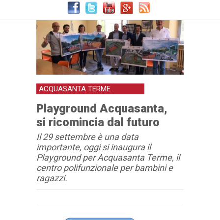
ACQUASANTA TERME
Playground Acquasanta,
si ricomincia dal futuro
Il 29 settembre è una data
importante, oggi si inaugura il
Playground per Acquasanta Terme, il
centro polifunzionale per bambini e
ragazzi.
Articolo
Testo articolo principale