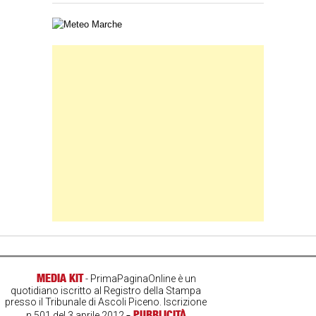
Carta meteorologica delle Marche
Banner Slice
MEDIA KIT
- PrimaPaginaOnline è un
quotidiano iscritto al Registro della Stampa
presso il Tribunale di Ascoli Piceno. Iscrizione
-
PUBBLICITÀ
n.501 del 3 aprile 2012