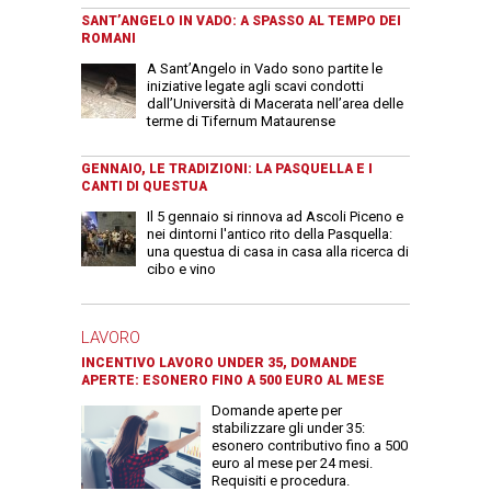
SANT’ANGELO IN VADO: A SPASSO AL TEMPO DEI
ROMANI
A Sant’Angelo in Vado sono partite le
iniziative legate agli scavi condotti
dall’Università di Macerata nell’area delle
terme di Tifernum Mataurense
GENNAIO, LE TRADIZIONI: LA PASQUELLA E I
CANTI DI QUESTUA
Il 5 gennaio si rinnova ad Ascoli Piceno e
nei dintorni l'antico rito della Pasquella:
una questua di casa in casa alla ricerca di
cibo e vino
LAVORO
INCENTIVO LAVORO UNDER 35, DOMANDE
APERTE: ESONERO FINO A 500 EURO AL MESE
Domande aperte per
stabilizzare gli under 35:
esonero contributivo fino a 500
euro al mese per 24 mesi.
Requisiti e procedura.