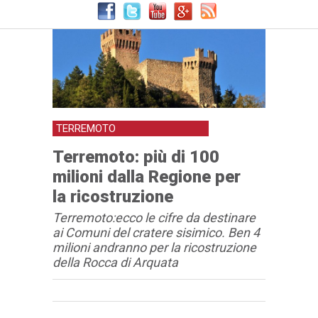
TERREMOTO
Terremoto: più di 100
milioni dalla Regione per
la ricostruzione
Terremoto:ecco le cifre da destinare
ai Comuni del cratere sisimico. Ben 4
milioni andranno per la ricostruzione
della Rocca di Arquata
Articolo
Testo articolo principale