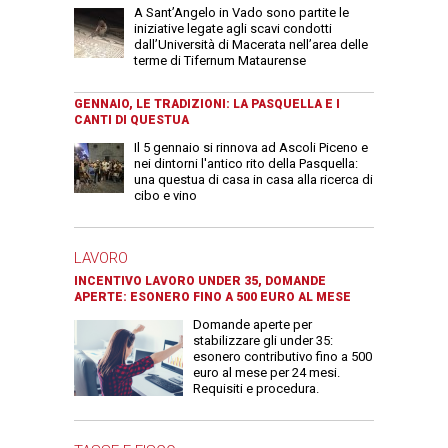
A Sant’Angelo in Vado sono partite le
iniziative legate agli scavi condotti
dall’Università di Macerata nell’area delle
terme di Tifernum Mataurense
GENNAIO, LE TRADIZIONI: LA PASQUELLA E I
CANTI DI QUESTUA
Il 5 gennaio si rinnova ad Ascoli Piceno e
nei dintorni l'antico rito della Pasquella:
una questua di casa in casa alla ricerca di
cibo e vino
LAVORO
INCENTIVO LAVORO UNDER 35, DOMANDE
APERTE: ESONERO FINO A 500 EURO AL MESE
Domande aperte per
stabilizzare gli under 35:
esonero contributivo fino a 500
euro al mese per 24 mesi.
Requisiti e procedura.