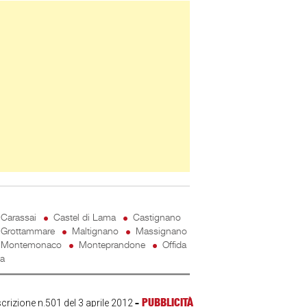
ner Slice
Carassai
Castel di Lama
Castignano
Grottammare
Maltignano
Massignano
Montemonaco
Monteprandone
Offida
ta
-
PUBBLICITÀ
scrizione n.501 del 3 aprile 2012