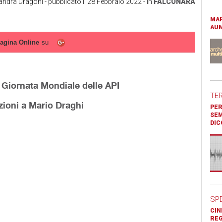
andra Dragoni
- pubblicato il
28 Febbraio 2022
- in
FALCONARA
MAR
AUM
agina Online
su
 Giornata Mondiale delle API
TE
zioni a Mario Draghi
PER
SEM
DIC
SP
CIN
REG