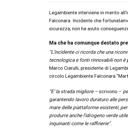
Articolo
Testo articolo principale
Legambiente interviene in merito all’in
Falconara. Incidente che fortunatamen
sicurezza, non ha avuto conseguenze 
Ma che ha comunque destato preoc
“L’incidente ci ricorda che una ricon
tecnologica e fonti rinnovabili non è 
Marco Ciarulli, presidente di Legamb
circolo Legambiente Falconara “Mart
“E’ la strada migliore –
scrivono –
per
garantendo lavoro duraturo alle perso
mare delle piattaforme esistenti, per
produrre anche l’idrogeno verde utile
inquinanti come le raffinerie”.