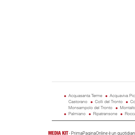
Acquasanta Terme
Acquaviva Pi
Castorano
Colli del Tronto
Co
Monsampolo del Tronto
Montalt
Palmiano
Ripatransone
Rocca
MEDIA KIT
- PrimaPaginaOnline è un quotidiano 