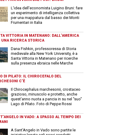
L'idea dell'economista Luigino Bruni: fare
un esperimento di intelligenza collettiva
per una mappatura dal basso dei Monti
Frumentari in Italia
TA VITTORIA IN MATENANO: DALL’AMERICA
 UNA RICERCA STORICA
Dana Fishkin, professoressa di Storia
medievale alla New York University, è a
Santa Vittoria in Matenano per ricerche
sulla presenza ebraica nelle Marche
O DI PILATO: IL CHIROCEFALO DEL
CHESONI C’È
Il Chirocephalus marchesonii, crostaceo
grazioso, minuscolo e protetto, anche
quest'anno nuota a pancia in su nel "suo"
Lago di Pilato. Foto di Peppe Rossi
T’ANGELO IN VADO: A SPASSO AL TEMPO DEI
MANI
A Sant’Angelo in Vado sono partite le
iniziative legate agli scavi condotti