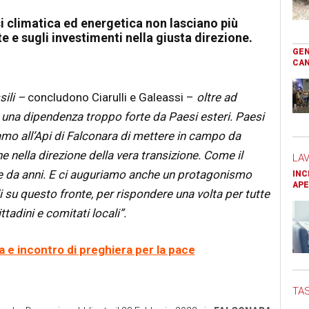
si climatica ed energetica non lasciano più
e e sugli investimenti nella giusta direzione.
GEN
CAN
sili –
concludono Ciarulli e Galeassi –
oltre ad
a una dipendenza troppo forte da Paesi esteri. Paesi
amo all’Api di Falconara di mettere in campo da
 nella direzione della vera transizione. Come il
LA
de da anni. E ci auguriamo anche un protagonismo
INC
APE
i su questo fronte, per rispondere una volta per tutte
ttadini e comitati locali”.
 e incontro di preghiera per la pace
TAS