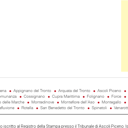
Ban
cena
Appignano del Tronto
Arquata del Tronto
Ascoli Piceno
munanza
Cossignano
Cupra Marittima
Folignano
Force
o delle Marche
Montedinove
Montefiore dell'Aso
Montegallo
fluvione
Rotella
San Benedetto del Tronto
Spinetoli
Venarot
iscritto al Registro della Stampa presso il Tribunale di Ascoli Piceno. I