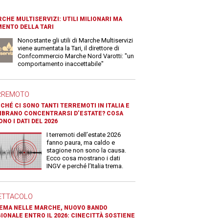
CHE MULTISERVIZI: UTILI MILIONARI MA
ENTO DELLA TARI
Nonostante gli utili di Marche Multiservizi
viene aumentata la Tari, il direttore di
Confcommercio Marche Nord Varotti: "un
comportamento inaccettabile"
RREMOTO
CHÉ CI SONO TANTI TERREMOTI IN ITALIA E
BRANO CONCENTRARSI D’ESTATE? COSA
ONO I DATI DEL 2026
I terremoti dell’estate 2026
fanno paura, ma caldo e
stagione non sono la causa.
Ecco cosa mostrano i dati
INGV e perché l’Italia trema.
ETTACOLO
EMA NELLE MARCHE, NUOVO BANDO
IONALE ENTRO IL 2026: CINECITTÀ SOSTIENE