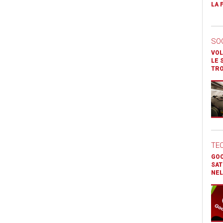
LA 
SO
VOL
LE 
TR
TE
GOO
SAT
NEL