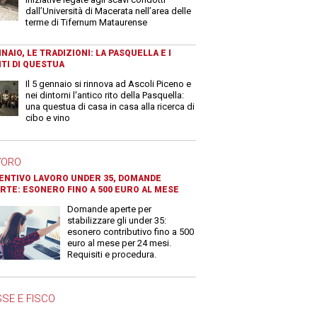
dall’Università di Macerata nell’area delle
terme di Tifernum Mataurense
NAIO, LE TRADIZIONI: LA PASQUELLA E I
TI DI QUESTUA
Il 5 gennaio si rinnova ad Ascoli Piceno e
nei dintorni l'antico rito della Pasquella:
una questua di casa in casa alla ricerca di
cibo e vino
VORO
ENTIVO LAVORO UNDER 35, DOMANDE
RTE: ESONERO FINO A 500 EURO AL MESE
Domande aperte per
stabilizzare gli under 35:
esonero contributivo fino a 500
euro al mese per 24 mesi.
Requisiti e procedura.
SE E FISCO