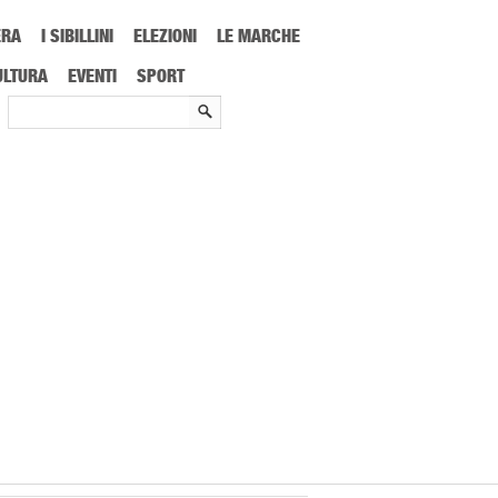
ERA
I SIBILLINI
ELEZIONI
LE MARCHE
iente: avviare percorso riconversione
ULTURA
EVENTI
SPORT