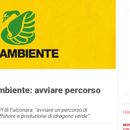
mbiente: avviare percorso
Ban
I di Falconara: “avviare un percorso di
FR
ffshore e produzione di idrogeno verde”
MON
COL