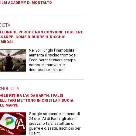
FILM ACADEMY DI MONTALTO
CIETÀ
I LUNGHI, PERCHÉ NON CONVIENE TOGLIERE
SCARPE: COME RIDURRE IL RISCHIO
OMBOSI
Nei voli lunghi l’immobilità
aumenta il rischio trombosi.
Ecco perché tenere scarpe
comode, muoversi e
riconoscere i sintomi.
CNOLOGIA
GLE RITIRA L’AI DA EARTH: I FALSI
ELLITARI METTONO IN CRISI LA FIDUCIA
LE MAPPE
Google sospende in meno di
24 ore l’AI di Earth: gli utenti
creavano falsi satellitari di
guerre e disastri, rischiosi per
l’Osint.