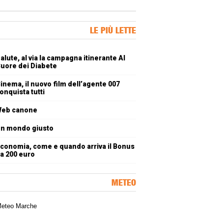
ner Slice
LE PIÙ LETTE
oli più letti
alute, al via la campagna itinerante Al
uore dei Diabete
inema, il nuovo film dell’agente 007
onquista tutti
eb canone
n mondo giusto
conomia, come e quando arriva il Bonus
a 200 euro
METEO
a meteorologica delle Marche