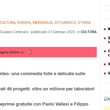
Ban
CULTURA
EUROPA
MERAVIGLIE
SITI UNESCO
STORIA
,
,
,
,
Artic
W
Giuliano Centinaro
- pubblicato il
3 Gennaio 2023
- in
CULTURA
S
s
C
agina Online
su
c
S
ideo: una commedia folle e delicata sulle
U
ti 46 progetti: oltre un milione per laboratori
Cart
ime gratuite con Paolo Vallesi e Filippo
Ban