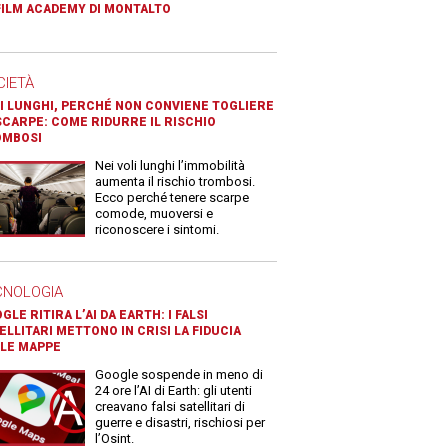
FILM ACADEMY DI MONTALTO
CIETÀ
I LUNGHI, PERCHÉ NON CONVIENE TOGLIERE
SCARPE: COME RIDURRE IL RISCHIO
OMBOSI
Nei voli lunghi l’immobilità
aumenta il rischio trombosi.
Ecco perché tenere scarpe
comode, muoversi e
riconoscere i sintomi.
CNOLOGIA
GLE RITIRA L’AI DA EARTH: I FALSI
ELLITARI METTONO IN CRISI LA FIDUCIA
LE MAPPE
Google sospende in meno di
24 ore l’AI di Earth: gli utenti
creavano falsi satellitari di
guerre e disastri, rischiosi per
l’Osint.