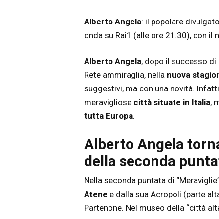
Articolo
Testo articolo principale
Alberto Angela
: il popolare divulga
onda su Rai1 (alle ore 21.30), con il 
Alberto Angela
, dopo il successo di 
Rete ammiraglia, nella
nuova stagion
suggestivi, ma con una novità. Infatti
meravigliose
città situate in Italia
, 
tutta Europa
.
Alberto Angela torn
della seconda punta
Nella seconda puntata di “Meraviglie”, 
Atene
e dalla sua Acropoli (parte alt
Partenone. Nel museo della “città alta”