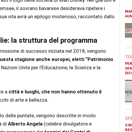
iemsee, il sovrano bavarese desiderava ripetere i
MAR
 sua vita avrà un epilogo misterioso, raccontato dallo
AUM
ie: la struttura del programma
smissione di successo iniziata nel 2018, vengono
TE
a questa stagione anche europei, eletti “Patrimonio
PER
Nazioni Unite per l’Educazione, la Scienza e la
SEM
DIC
te a
città e luoghi, che non hanno ottenuto il
cchi di arte e bellezza.
tto delle puntate, vengono descritte in modo
SP
à di
Alberto Angela
(celebre divulgatore e
CIN
REG