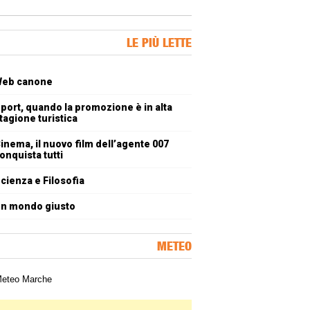
ner Slice
LE PIÙ LETTE
oli più letti
eb canone
port, quando la promozione è in alta
tagione turistica
inema, il nuovo film dell’agente 007
onquista tutti
cienza e Filosofia
n mondo giusto
METEO
a meteorologica delle Marche
ner Slice