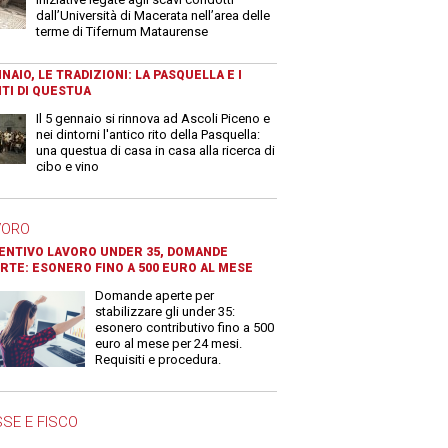
dall’Università di Macerata nell’area delle
terme di Tifernum Mataurense
NAIO, LE TRADIZIONI: LA PASQUELLA E I
TI DI QUESTUA
Il 5 gennaio si rinnova ad Ascoli Piceno e
nei dintorni l'antico rito della Pasquella:
una questua di casa in casa alla ricerca di
cibo e vino
VORO
ENTIVO LAVORO UNDER 35, DOMANDE
RTE: ESONERO FINO A 500 EURO AL MESE
Domande aperte per
stabilizzare gli under 35:
esonero contributivo fino a 500
euro al mese per 24 mesi.
Requisiti e procedura.
SE E FISCO