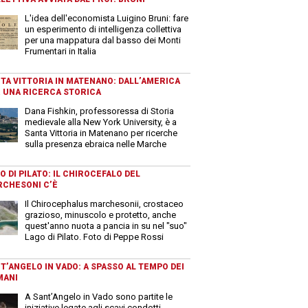
L'idea dell'economista Luigino Bruni: fare
un esperimento di intelligenza collettiva
per una mappatura dal basso dei Monti
Frumentari in Italia
TA VITTORIA IN MATENANO: DALL’AMERICA
 UNA RICERCA STORICA
Dana Fishkin, professoressa di Storia
medievale alla New York University, è a
Santa Vittoria in Matenano per ricerche
sulla presenza ebraica nelle Marche
O DI PILATO: IL CHIROCEFALO DEL
CHESONI C’È
Il Chirocephalus marchesonii, crostaceo
grazioso, minuscolo e protetto, anche
quest'anno nuota a pancia in su nel "suo"
Lago di Pilato. Foto di Peppe Rossi
T’ANGELO IN VADO: A SPASSO AL TEMPO DEI
MANI
A Sant’Angelo in Vado sono partite le
iniziative legate agli scavi condotti