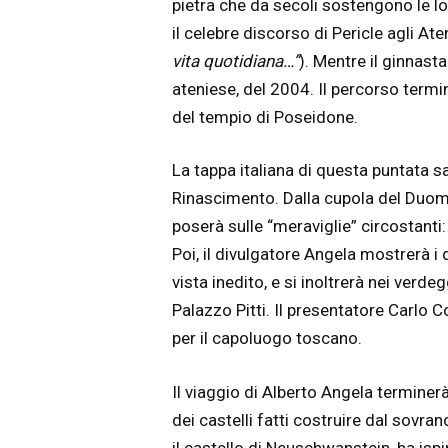
pietra che da secoli sostengono le lo
il celebre discorso di Pericle agli Aten
vita quotidiana…”
)
. Mentre il ginnast
ateniese, del 2004. Il percorso termi
del tempio di Poseidone.
La tappa italiana di questa puntata sa
Rinascimento. Dalla cupola del Duomo
poserà sulle “meraviglie” circostanti: 
Poi, il divulgatore Angela mostrerà i 
vista inedito, e si inoltrerà nei verdeg
Palazzo Pitti. Il presentatore Carlo C
per il capoluogo toscano.
Il viaggio di Alberto Angela terminer
dei castelli fatti costruire dal sovra
il castello di Neuschwanstein, ha ispir