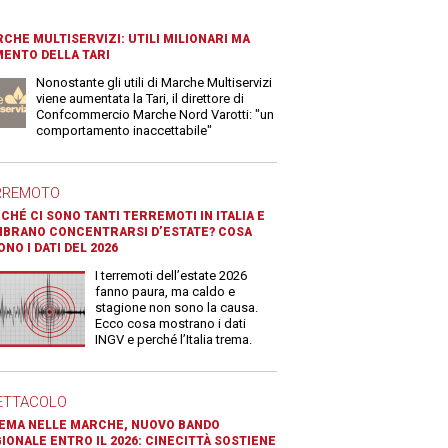
CHE MULTISERVIZI: UTILI MILIONARI MA
ENTO DELLA TARI
Nonostante gli utili di Marche Multiservizi
viene aumentata la Tari, il direttore di
Confcommercio Marche Nord Varotti: "un
comportamento inaccettabile"
RREMOTO
CHÉ CI SONO TANTI TERREMOTI IN ITALIA E
BRANO CONCENTRARSI D’ESTATE? COSA
ONO I DATI DEL 2026
I terremoti dell’estate 2026
fanno paura, ma caldo e
stagione non sono la causa.
Ecco cosa mostrano i dati
INGV e perché l’Italia trema.
ETTACOLO
EMA NELLE MARCHE, NUOVO BANDO
IONALE ENTRO IL 2026: CINECITTÀ SOSTIENE