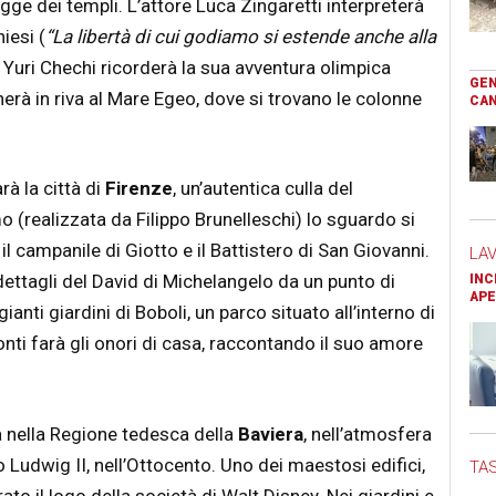
gge dei templi. L’attore Luca Zingaretti interpreterà
iesi (
“
La libertà di cui godiamo si estende anche alla
a Yuri Chechi ricorderà la sua avventura olimpica
GEN
nerà in riva al Mare Egeo, dove si trovano le colonne
CAN
rà la città di
Firenze
, un’autentica culla del
 (realizzata da Filippo Brunelleschi) lo sguardo si
il campanile di Giotto e il Battistero di San Giovanni.
LA
dettagli del David di Michelangelo da un punto di
INC
APE
gianti giardini di Boboli, un parco situato all’interno di
onti farà gli onori di casa, raccontando il suo amore
à nella Regione tedesca della
Baviera
, nell’atmosfera
no Ludwig II, nell’Ottocento. Uno dei maestosi edifici,
TAS
ato il logo della società di Walt Disney. Nei giardini e