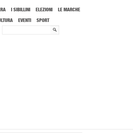
ERA
I SIBILLINI
ELEZIONI
LE MARCHE
eraviglie: città della 2^ puntata
ULTURA
EVENTI
SPORT