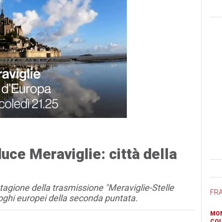
ce Meraviglie: città della
Ban
tagione della trasmissione "Meraviglie-Stelle
FR
uoghi europei della seconda puntata.
MON
COL