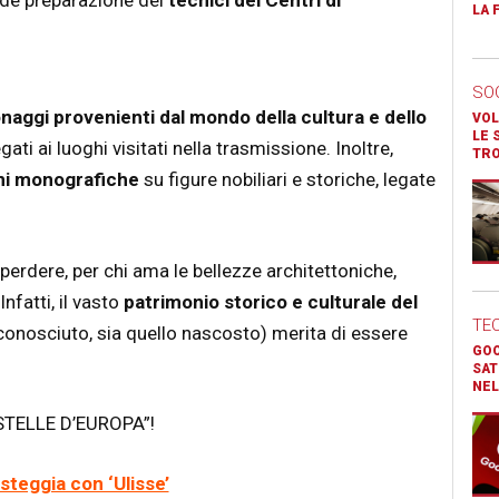
ande preparazione dei
tecnici dei Centri di
LA 
SO
naggi provenienti dal mondo della cultura e dello
VOL
LE 
gati ai luoghi visitati nella trasmissione. Inoltre,
TR
ni monografiche
su figure nobiliari e storiche, legate
erdere, per chi ama le bellezze architettoniche,
nfatti, il vasto
patrimonio storico e culturale del
TE
 conosciuto, sia quello nascosto) merita di essere
GOO
SAT
NEL
TELLE D’EUROPA”!
steggia con ‘Ulisse’