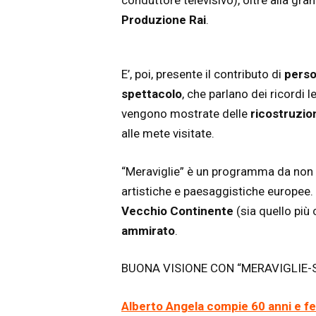
conduttore televisivo), oltre alla gr
Produzione Rai
.
E’, poi, presente il contributo di
perso
spettacolo
, che parlano dei ricordi le
vengono mostrate delle
ricostruzio
alle mete visitate.
“Meraviglie” è un programma da non p
artistiche e paesaggistiche europee. I
Vecchio Continente
(sia quello più
ammirato
.
BUONA VISIONE CON “MERAVIGLIE-S
Alberto Angela compie 60 anni e fe